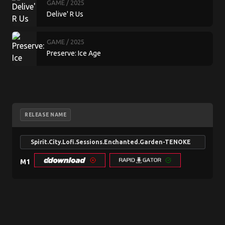
GAME
/ 2025
Delive' R Us
GAME
/ 2025
Preserve: Ice Age
RELEASE NAME
Spirit.City.Lofi.Sessions.Enchanted.Garden-TENOKE
M1