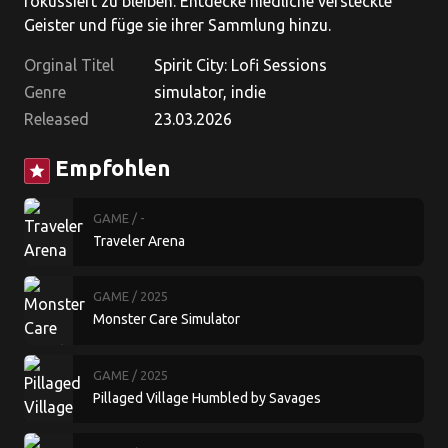
fokussiert zu bleiben. Entdecke niedliche versteckte
Geister und füge sie ihrer Sammlung hinzu.
Orginal Titel
Spirit City: Lofi Sessions
Genre
simulator, indie
Released
23.03.2026
Empfohlen
star
GAME
/ -
Traveler Arena
GAME
/ 2025
Monster Care Simulator
GAME
/ 2025
Pillaged Village Humbled by Savages