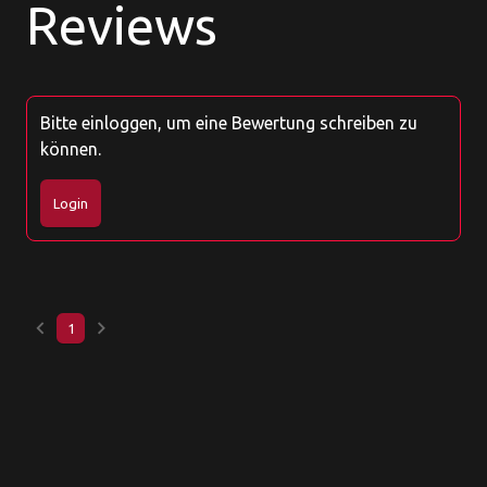
Reviews
Bitte einloggen, um eine Bewertung schreiben zu
können.
Login
keyboard_arrow_left
keyboard_arrow_right
1