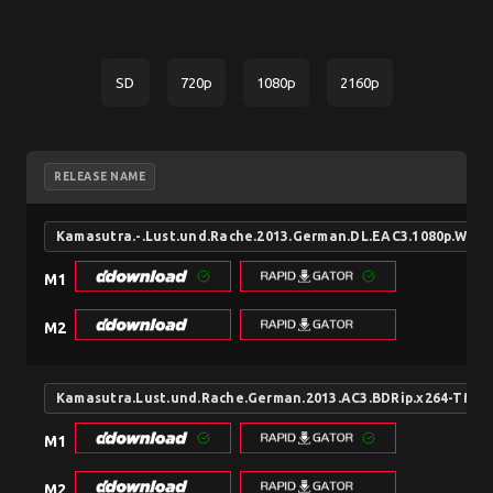
SD
720p
1080p
2160p
RELEASE NAME
Kamasutra.-.Lust.und.Rache.2013.German.DL.EAC3.1080p.WEB
M1
M2
Kamasutra.Lust.und.Rache.German.2013.AC3.BDRip.x264-TM
M1
M2