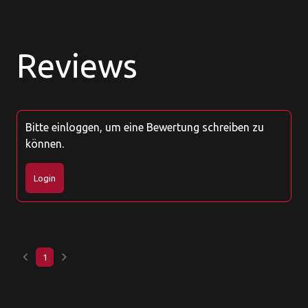
Reviews
Bitte einloggen, um eine Bewertung schreiben zu
können.
Login
keyboard_arrow_left
keyboard_arrow_right
1