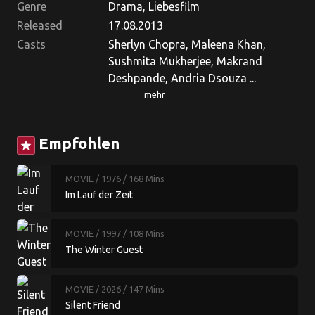
Genre
Drama, Liebesfilm
Released
17.08.2013
Casts
Sherlyn Chopra, Maleena Khan,
Sushmita Mukherjee, Makrand
Deshpande, Andria Dsouza ...
mehr
Empfohlen
star
MOVIE
/ 1976
/ 168 Mins
Im Lauf der Zeit
MOVIE
/ 1997
/ 108 Mins
The Winter Guest
MOVIE
/ 2026
/ 147 Mins
Silent Friend