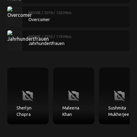
MOVIE
/ 2019
/ 120 Mins
Overcomer
MOVIE
/ 2016
/ 119 Mins
Jahrhundertfrauen
no_photography
no_photography
no_photography
Sherlyn
Maleena
Sushmita
Chopra
Khan
Mukherjee