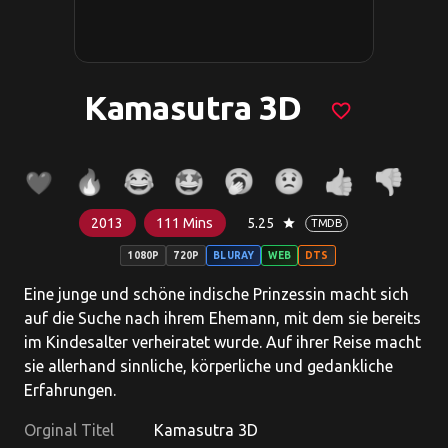
Kamasutra 3D
favorite_border
2013
111 Mins
5.25
star
TMDB
1080P
720P
BLURAY
WEB
DTS
Eine junge und schöne indische Prinzessin macht sich
auf die Suche nach ihrem Ehemann, mit dem sie bereits
im Kindesalter verheiratet wurde. Auf ihrer Reise macht
sie allerhand sinnliche, körperliche und gedankliche
Erfahrungen.
Orginal Titel
Kamasutra 3D