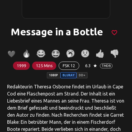
Message in a Bottle
favorite_border
1999
125 Mins
FSK 12
6.3
star
TMDB
1080P
BLURAY
DD+
Redakteurin Theresa Osborne findet im Urlaub in Cape
Cod eine Flaschenpost am Strand. Der Inhalt ist ein
Liebesbrief eines Mannes an seine Frau. Theresa ist von
dem Brief gefesselt und beeindruckt und beschließt
den Autor zu finden. Nach Recherchen findet sie Garret
Blake: Ein betrübter Mann, der in einem Fischerdorf
Boote repariert. Beide verlieben sich in einander, doch