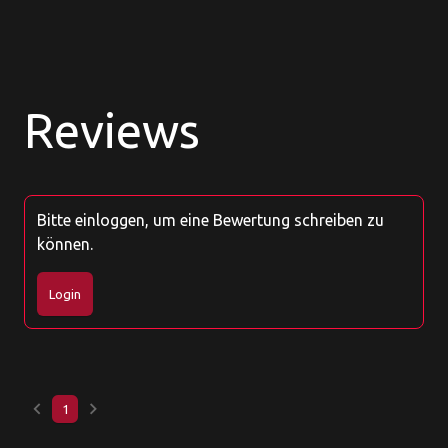
Reviews
Bitte einloggen, um eine Bewertung schreiben zu
können.
Login
keyboard_arrow_left
keyboard_arrow_right
1