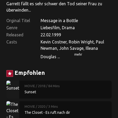
Garrett fällt es sehr schwer den Tod seiner Frau zu
überwinden...
Orginal Titel
Message in a Bottle
Genre
Liebesfilm, Drama
Released
22.02.1999
Casts
Kevin Costner, Robin Wright, Paul
Newman, John Savage, Illeana
mehr
Douglas ...
Empfohlen
star
MOVIE
/ 2018
/ 84 Mins
Sunset
MOVIE
/ 2020
/ 3 Mins
The Closet - Es ruft nach dir