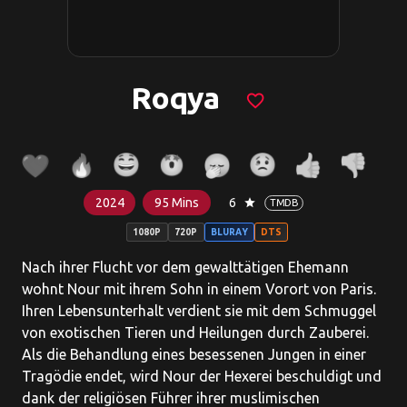
Roqya
favorite_border
2024
95 Mins
6
star
TMDB
1080P
720P
BLURAY
DTS
Nach ihrer Flucht vor dem gewalttätigen Ehemann
wohnt Nour mit ihrem Sohn in einem Vorort von Paris.
Ihren Lebensunterhalt verdient sie mit dem Schmuggel
von exotischen Tieren und Heilungen durch Zauberei.
Als die Behandlung eines besessenen Jungen in einer
Tragödie endet, wird Nour der Hexerei beschuldigt und
dank der religiösen Führer ihrer muslimischen