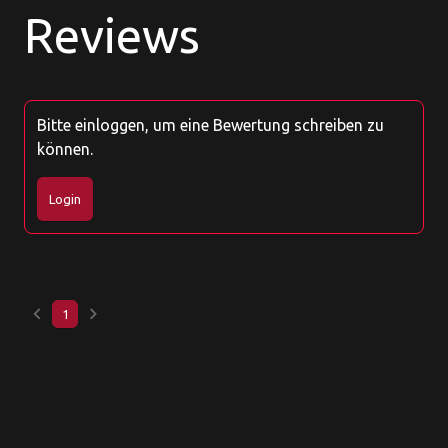
Reviews
Bitte einloggen, um eine Bewertung schreiben zu
können.
Login
keyboard_arrow_left
keyboard_arrow_right
1