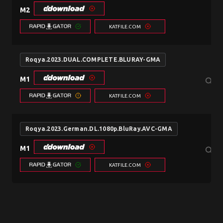
M2
KATFILE.COM
Roqya.2023.DUAL.COMPLETE.BLURAY-GMA
M1
search
KATFILE.COM
Roqya.2023.German.DL.1080p.BluRay.AVC-GMA
M1
search
KATFILE.COM