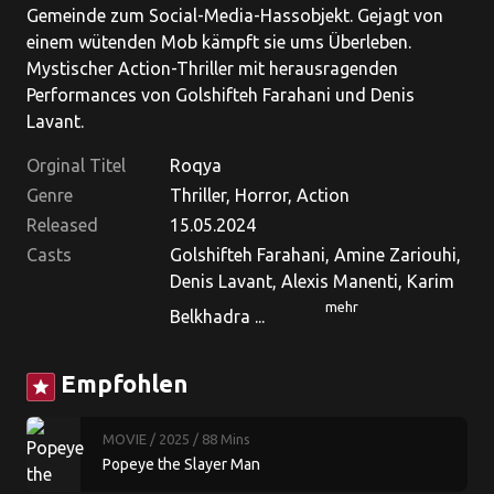
Gemeinde zum Social-Media-Hassobjekt. Gejagt von
einem wütenden Mob kämpft sie ums Überleben.
Mystischer Action-Thriller mit herausragenden
Performances von Golshifteh Farahani und Denis
Lavant.
Orginal Titel
Roqya
Genre
Thriller, Horror, Action
Released
15.05.2024
Casts
Golshifteh Farahani, Amine Zariouhi,
Denis Lavant, Alexis Manenti, Karim
mehr
Belkhadra ...
Empfohlen
star
MOVIE
/ 2025
/ 88 Mins
Popeye the Slayer Man