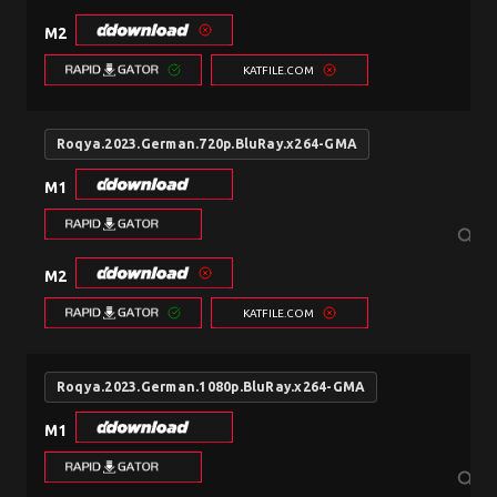
M2
KATFILE.COM
Roqya.2023.German.720p.BluRay.x264-GMA
M1
search
M2
KATFILE.COM
Roqya.2023.German.1080p.BluRay.x264-GMA
M1
search