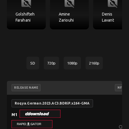
no_photography
no_photography
no_photography
Golshifteh
Amine
Denis
Farahani
Zariouhi
Lavant
SD
720p
1080p
2160p
RELEASE NAME
NFO
Roqya.German.2023.AC3.BDRiP.x264-GMA
M1
search