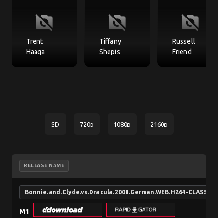
no_photography
no_photography
no_photography
Trent
Tiffany
Russell
Haaga
Shepis
Friend
SD
720p
1080p
2160p
RELEASE NAME
Bonnie.and.Clyde.vs.Dracula.2008.German.WEB.H264-CLASSiCA
M1