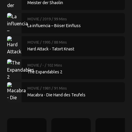
Meister der Shaolin
MOVIE
/ 2019
/ 99 Mins
La influencia – Böser Einfluss
MOVIE
/ 1995
/ 88 Mins
Hard Attack - Tatort Knast
MOVIE
/ -
/ 102 Mins
The Expandables 2
MOVIE
/ 1981
/ 91 Mins
Macabra - Die Hand des Teufels