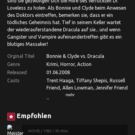
sind sie gezwungen sich die Hilfe des verrückten Dr.
Loveless zu holen. Als Bonnie und Clyde beim Anwesen
des Doktors eintreffen, bemerken sie, dass er ein
tödliches Geheimnis hat. Tief in seinem Keller wartet
der wiederauferstandene Dracula auf sie... und wenn
Gangster und Vampire aufeinandertreffen gibt es ein
blutiges Massaker!
Orginal Titel
Bonnie & Clyde vs. Dracula
Genre
Krimi, Horror, Action
Released
01.06.2008
Casts
Trent Haaga, Tiffany Shepis, Russell
Friend, Allen Lowman, Jennifer Friend
mehr
...
Empfohlen
star
MOVIE
/ 1982
/ 95 Mins