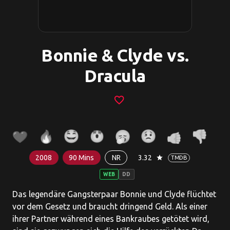
Bonnie & Clyde vs.
Dracula
favorite_border
2008
90 Mins
NR
3.32
star
TMDB
WEB
DD
Das legendäre Gangsterpaar Bonnie und Clyde flüchtet
vor dem Gesetz und braucht dringend Geld. Als einer
ihrer Partner während eines Bankraubes getötet wird,