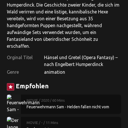
Humperdinck. Die Geschichte zweier Kinder, die sich im
Wald verirren und eine listige, kannibalische Hexe
vereiteln, wird von einer Besetzung aus 35
handgeformten Puppen nachgestellt, während
aufwändige Sets verwendet wurden, um ein
Fantasieland von überirdischer Schönheit zu
erschaffen.
Orginal Titel
Hänsel und Gretel (Opera Fantasy) –
nach Engelbert Humperdinck
Genre
animation
Empfohlen
star
MOVIE
/ 2020
/ 60 Mins
Feuerwehrmann Sam - Helden fallen nicht vom
Himmel
MOVIE
/ -
/ 11 Mins