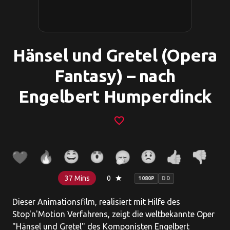
Hänsel und Gretel (Opera
Fantasy) – nach
Engelbert Humperdinck
favorite_border
37 Mins
0
star
1080P
DD
Dieser Animationsfilm, realisiert mit Hilfe des
Stop'n'Motion Verfahrens, zeigt die weltbekannte Oper
"Hänsel und Gretel" des Komponisten Engelbert