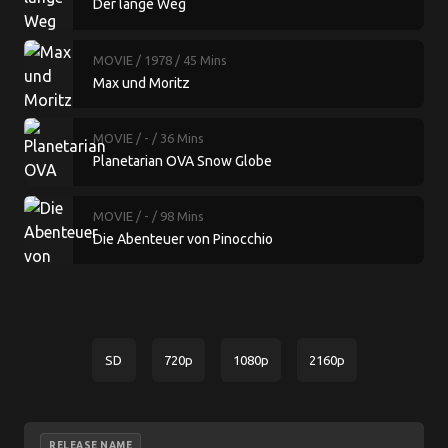
Der lange Weg
MOVIE
/ 1978
/ 45 Mins
Max und Moritz
MOVIE
/ -
/ 36 Mins
Planetarian OVA Snow Globe
MOVIE
/ -
/ 98 Mins
Die Abenteuer von Pinocchio
SD
720p
1080p
2160p
RELEASE NAME