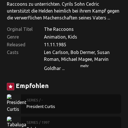
Raccoons zu unterrichten. Cyrils Sohn Cedric
unterstützt die Helden heimlich bei ihrem Kampf gegen
die verwerflichen Machenschaften seines Vaters ...
Orginal Titel
The Raccoons
Genre
Animation, Kids
Released
11.11.1985
Casts
Len Carlson, Bob Dermer, Susan
Roman, Michael Magee, Marvin
mehr
Goldhar ...
Empfohlen
star
SERIES
/ -
President Curtis
SERIES
/ 1997