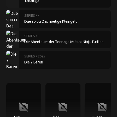
Tabaluga
SERIES
/ -
Due spicci Das noetige Kleingeld
SERIES
/ -
Die Abenteuer der Teenage Mutant Ninja Turtles
SERIES
/ 2025
Die 7 Bären
no_photography
no_photography
no_photography