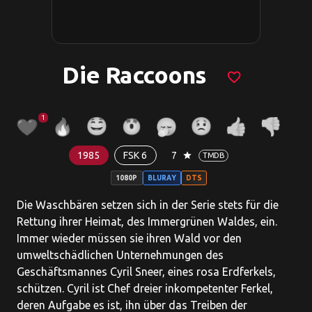
Die Raccoons
favorite_border
1
1985
FSK 6
7
star
TMDB
1080P
BLURAY
DTS
Die Waschbären setzen sich in der Serie stets für die
Rettung ihrer Heimat, des Immergrünen Waldes, ein.
Immer wieder müssen sie ihren Wald vor den
umweltschädlichen Unternehmungen des
Geschäftsmannes Cyril Sneer, eines rosa Erdferkels,
schützen. Cyril ist Chef dreier inkompetenter Ferkel,
deren Aufgabe es ist, ihn über das Treiben der