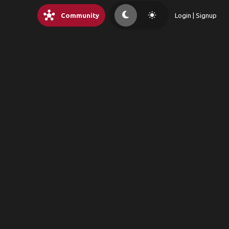
hub
light_mode
Community
Login | Signup