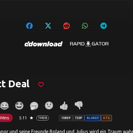
t Deal
favorite_border
 Mins
5.11
star
TMDB
1080P
720P
BLURAY
DTS
nor und seine Freunde Roland und Julius wird ein Traum wahr