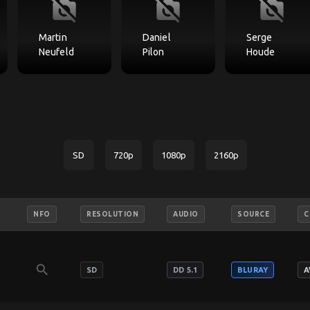
no_photography
no_photography
no_photography
Martin
Daniel
Serge
Neufeld
Pilon
Houde
SD
720p
1080p
2160p
NFO
RESOLUTION
AUDIO
SOURCE
C
search
SD
DD 5.1
BLURAY
A