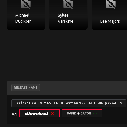
no_photography
no_photography
no_photography
Michael
Sylvie
Dudikoff
Varakine
Lee Majors
RELEASE NAME
Perfect.Deal.REMASTERED.German.1998.AC3.BDRip.x264-TM
M1