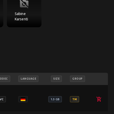
no_photography
Sabine
Karsenti
ODEC
LANGUAGE
SIZE
GROUP
add_shopping_cart
VC
1.3 GB
TM