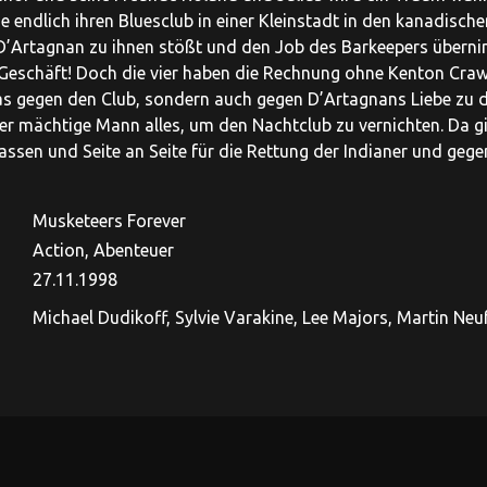
ie endlich ihren Bluesclub in einer Kleinstadt in den kanadisc
’Artagnan zu ihnen stößt und den Job des Barkeepers übernim
 Geschäft! Doch die vier haben die Rechnung ohne Kenton Cra
as gegen den Club, sondern auch gegen D’Artagnans Liebe zu de
r mächtige Mann alles, um den Nachtclub zu vernichten. Da gibt
lassen und Seite an Seite für die Rettung der Indianer und ge
Musketeers Forever
Action, Abenteuer
27.11.1998
Michael Dudikoff, Sylvie Varakine, Lee Majors, Martin Neufe