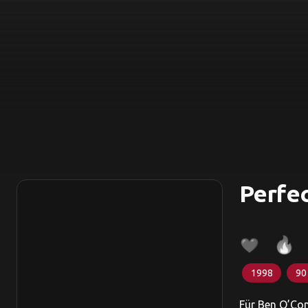
Perfec
1998
90
Für Ben O’Con