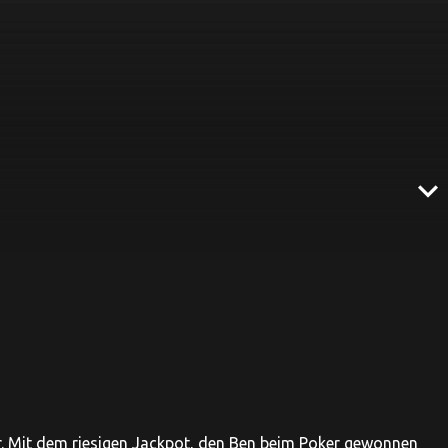
expand_more
. Mit dem riesigen Jackpot, den Ben beim Poker gewonnen