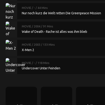
MOVIE
/ -
/ 44 Mins
Nur noch kurz die Welt retten Die Greenpeace Mission
MOVIE
/ 2004
/ 91 Mins
Wake of Death - Rache ist alles was ihm blieb
MOVIE
/ 2003
/ 133 Mins
X-Men 2
MOVIE
/ -
/ 118 Mins
Undercover Unter Feinden