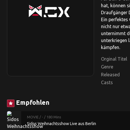
hat, können s
Draufgänger D
Ein perfektes
nicht nur etw
unternimmt de
unterkriegen 
kämpfen.
Orginal Titel
Genre
Released
Casts
Empfohlen
star
MOVIE
/ -
/ 180 Mins
Sidos Weihnachtsshow Live aus Berlin