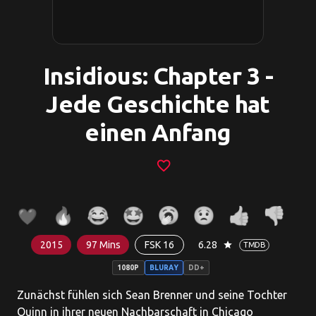
Insidious: Chapter 3 -
Jede Geschichte hat
einen Anfang
favorite_border
2015
97 Mins
FSK 16
6.28
star
TMDB
1080P
BLURAY
DD+
Zunächst fühlen sich Sean Brenner und seine Tochter
Quinn in ihrer neuen Nachbarschaft in Chicago