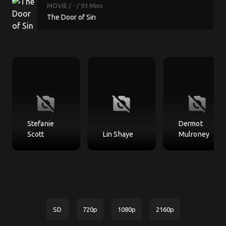
MOVIE
/ -
/ 93 Mins
The Door of Sin
no_photography
no_photography
no_photography
Stefanie
Dermot
Scott
Lin Shaye
Mulroney
SD
720p
1080p
2160p