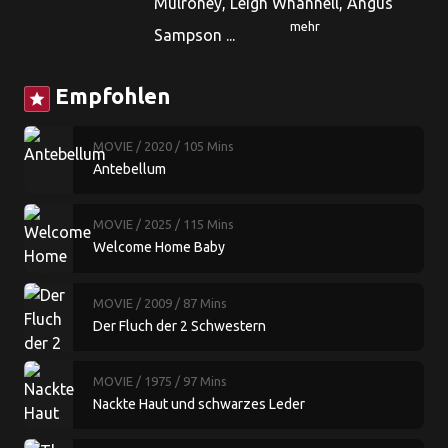
Mulroney, Leigh Whannell, Angus
mehr
Sampson ...
Empfohlen
star
MOVIE
/ 2020
/ 105 Mins
Antebellum
MOVIE
/ 2025
/ 115 Mins
Welcome Home Baby
MOVIE
/ 2009
/ 87 Mins
Der Fluch der 2 Schwestern
MOVIE
/ 1975
/ 97 Mins
Nackte Haut und schwarzes Leder