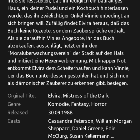
muß sie feststellen, daß ihr lediglich ein baufälliges
Haus, ein kleiner Pudel und ein Kochbuch hinterlassen
wurde, das ihr zwielichtiger Onkel Vinnie unbedingt an
sich bringen will. Zufällig findet Elvira heraus, daß das
Buch keine Rezepte, sondern Zaubersprüche enthält.
Als sie daraufhin Vinies Angebote, ihr das Buch
abzukaufen, ausschlägt, hetzt er ihr den
"Moralüberwachungsverein" der Stadt auf den Hals
und initiiert eine Hexenverbrennung. Mit knapper Not
entkommt Elvira dem Scheiterhaufen und kann Vinnie,
der das Buch unterdessen gestohlen hat und sich nun
als dämonischer Zauberer zu erkennen gibt, besiegen.
Orginal Titel
Elvira: Mistress of the Dark
Genre
Komödie, Fantasy, Horror
Released
30.09.1988
Casts
Cassandra Peterson, William Morgan
Sheppard, Daniel Greene, Edie
McClurg, Susan Kellermann ...