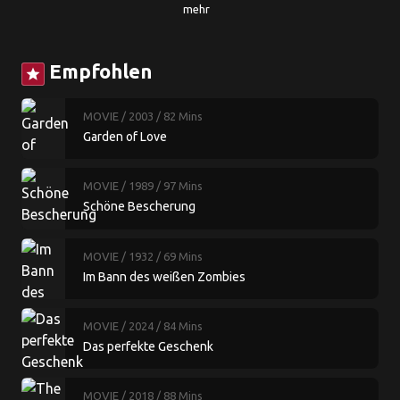
mehr
Empfohlen
star
MOVIE
/ 2003
/ 82 Mins
Garden of Love
MOVIE
/ 1989
/ 97 Mins
Schöne Bescherung
MOVIE
/ 1932
/ 69 Mins
Im Bann des weißen Zombies
MOVIE
/ 2024
/ 84 Mins
Das perfekte Geschenk
MOVIE
/ 2018
/ 88 Mins