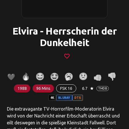
Elvira - Herrscherin der
Dunkelheit
favorite_border
1988
96 Mins
FSK 16
6.7
star
TMDB
4K
BLURAY
DTS
Die extravagante TV-Horrorfilm-Moderatorin Elvira
wird von der Nachricht einer Erbschaft überrascht und
eilt deswegen in die spießige Kleinstadt Fallwell. Dort