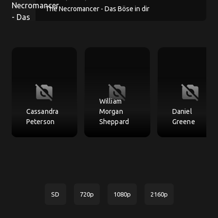
The Necromancer - Das Böse in dir
no_photography
no_photography
no_photography
William
Cassandra
Morgan
Daniel
Peterson
Sheppard
Greene
SD
720p
1080p
2160p