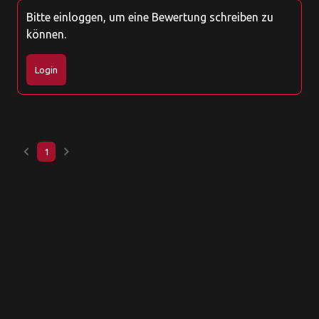
Bitte einloggen, um eine Bewertung schreiben zu
können.
Login
keyboard_arrow_left
keyboard_arrow_right
1