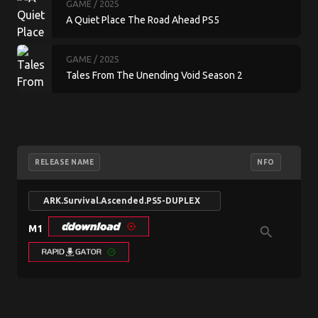
GAME
/ 2025
A Quiet Place The Road Ahead PS5
GAME
/ 2025
Tales From The Unending Void Season 2
RELEASE NAME
NFO
L
ARK.Survival.Ascended.PS5-DUPLEX
M1
search
EN