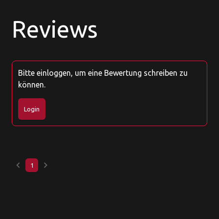
Reviews
Bitte einloggen, um eine Bewertung schreiben zu
können.
Login
keyboard_arrow_left
keyboard_arrow_right
1