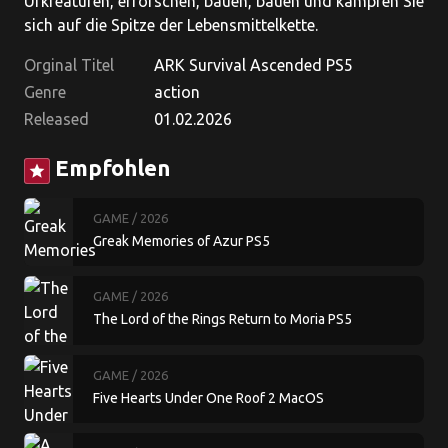
Urkreaturen, erforschen, bauen, bauen und kämpfen Sie
sich auf die Spitze der Lebensmittelkette.
Orginal Titel
ARK Survival Ascended PS5
Genre
action
Released
01.02.2026
Empfohlen
star
GAME
/ 2026
Greak Memories of Azur PS5
GAME
/ 2026
The Lord of the Rings Return to Moria PS5
GAME
/ 2026
Five Hearts Under One Roof 2 MacOS