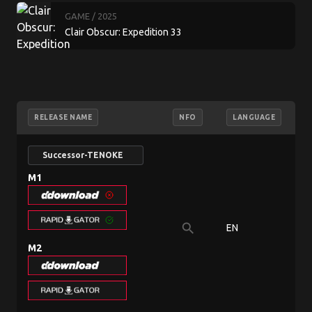
GAME
/ 2025
Clair Obscur: Expedition 33
RELEASE NAME
NFO
LANGUAGE
Successor-TENOKE
M1
search
EN
9
M2