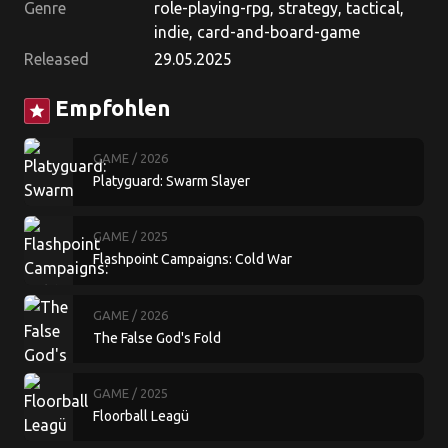
Genre
role-playing-rpg, strategy, tactical,
indie, card-and-board-game
Released
29.05.2025
Empfohlen
star
GAME
/ 2026
Platyguard: Swarm Slayer
GAME
/ 2025
Flashpoint Campaigns: Cold War
GAME
/ 2026
The False God's Fold
GAME
/ 2025
Floorball Leagü