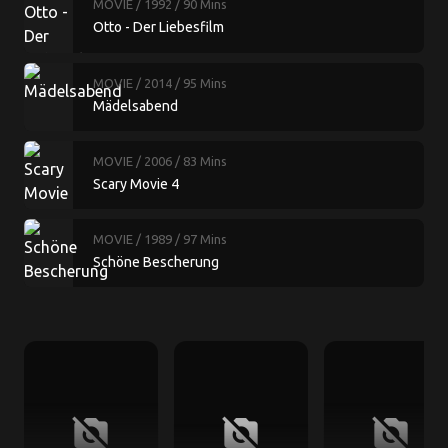
MOVIE
/ 1992
/ 90 Mins
Otto - Der Liebesfilm
MOVIE
/ 2014
/ 95 Mins
Mädelsabend
MOVIE
/ 2006
/ 83 Mins
Scary Movie 4
MOVIE
/ 1989
/ 97 Mins
Schöne Bescherung
no_photography
no_photography
no_photography