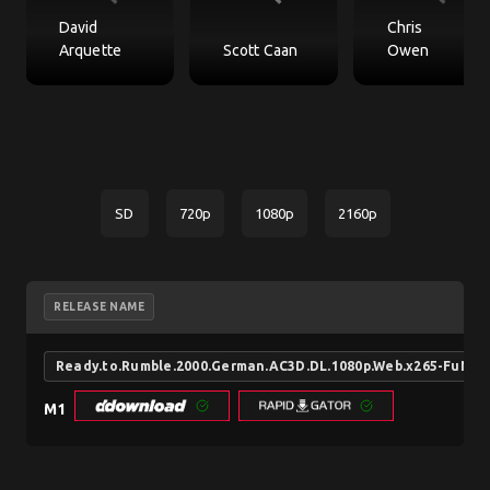
David
Chris
Arquette
Scott Caan
Owen
SD
720p
1080p
2160p
RELEASE NAME
Ready.to.Rumble.2000.German.AC3D.DL.1080p.Web.x265-FuN
M1