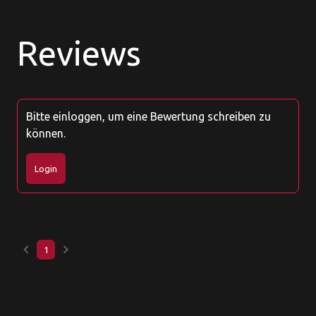
Reviews
Bitte einloggen, um eine Bewertung schreiben zu
können.
Login
keyboard_arrow_left
keyboard_arrow_right
1