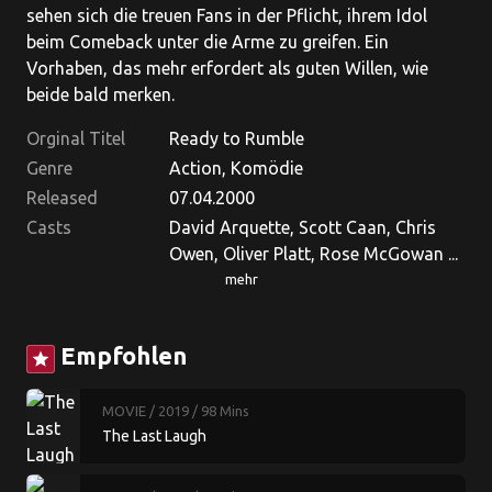
sehen sich die treuen Fans in der Pflicht, ihrem Idol
beim Comeback unter die Arme zu greifen. Ein
Vorhaben, das mehr erfordert als guten Willen, wie
beide bald merken.
Orginal Titel
Ready to Rumble
Genre
Action, Komödie
Released
07.04.2000
Casts
David Arquette, Scott Caan, Chris
Owen, Oliver Platt, Rose McGowan ...
mehr
Empfohlen
star
MOVIE
/ 2019
/ 98 Mins
The Last Laugh