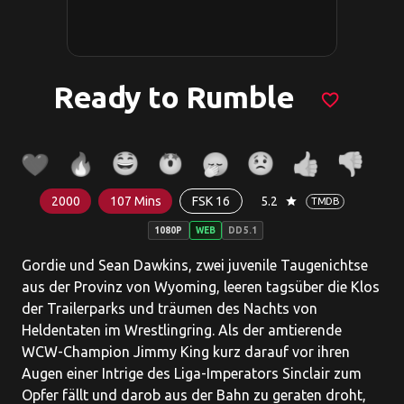
Ready to Rumble
favorite_border
2000
107 Mins
FSK 16
5.2
star
TMDB
1080P
WEB
DD5.1
Gordie und Sean Dawkins, zwei juvenile Taugenichtse
aus der Provinz von Wyoming, leeren tagsüber die Klos
der Trailerparks und träumen des Nachts von
Heldentaten im Wrestlingring. Als der amtierende
WCW-Champion Jimmy King kurz darauf vor ihren
Augen einer Intrige des Liga-Imperators Sinclair zum
Opfer fällt und darob aus der Bahn zu geraten droht,