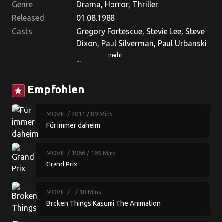
Genre
Drama, Horror, Thriller
Released
01.08.1988
Casts
Gregory Fortescue, Stevie Lee, Steve
Dixon, Paul Silverman, Paul Urbanski
mehr
...
Empfohlen
star
MOVIE
/ 2011
/ 89 Mins
Für immer daheim
MOVIE
/ 1966
/ 169 Mins
Grand Prix
MOVIE
/ -
/ 18 Mins
Broken Things Kasumi The Animation