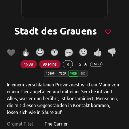
Stadt des Grauens
favorite_border
1988
99 Mins
R
5
star
TMDB
1080P
720P
WEB
DD
In einem verschlafenen Provinznest wird ein Mann von
einem Tier angefallen und mit einer Seuche infiziert.
Alles, was er nun berührt, ist kontaminiert; Menschen,
die mit diesen Gegenständen in Kontakt kommen,
lösen sich wie in Säure auf.
Orginal Titel
The Carrier