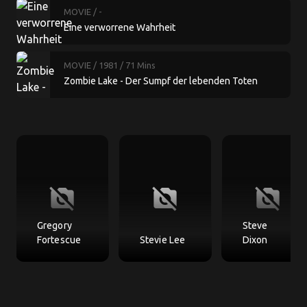
MOVIE
/ -
Eine verworrene Wahrheit
MOVIE
/ 1981
/ 71 Mins
Zombie Lake - Der Sumpf der lebenden Toten
no_photography
no_photography
no_photography
Gregory
Steve
Fortescue
Stevie Lee
Dixon