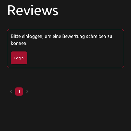
Reviews
Bitte einloggen, um eine Bewertung schreiben zu
können.
Login
keyboard_arrow_left
keyboard_arrow_right
1