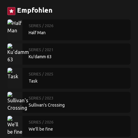
Empfohlen
star
SERIES
/ 2026
Half Man
SERIES
/ 2021
Ku'damm 63
SERIES
/ 2025
Task
SERIES
/ 2023
Sullivan's Crossing
SERIES
/ 2026
We'll be fine