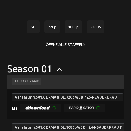
SD
720p
1080p
2160p
ÖFFNE ALLE STAFFELN
Season 01
keyboard_arrow_up
RELEASE NAME
Verehrung.S01.GERMAN.DL.720p.WEB.h264-SAUERKRAUT
M1
Verehrung.S01.GERMAN.DL.1080p.WEB.h264-SAUERKRAUT