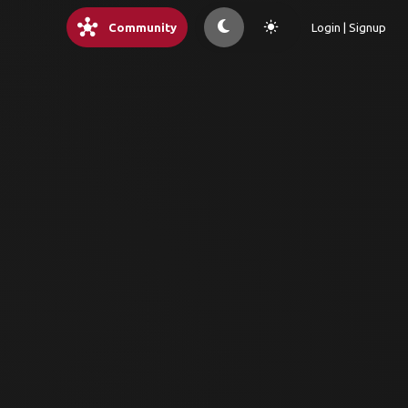
hub
light_mode
Community
Login | Signup