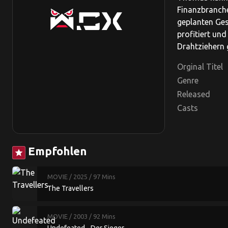
Finanzbranche
geplanten Ges
profitiert und
Drahtziehern g
Orginal Titel
Genre
Released
Casts
Empfohlen
star
MOVIE
/ 2025
/ 97 Mins
The Travellers
MOVIE
/ 2003
/ 92 Mins