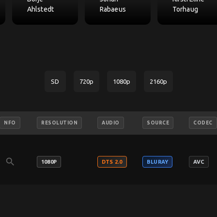
Ahlstedt
Rabaeus
Torhaug
SD
720p
1080p
2160p
NFO
RESOLUTION
AUDIO
SOURCE
CODEC
search
1080P
DTS 2.0
BLURAY
AVC