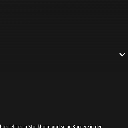
expand_more
ter lebt er in Stockholm und seine Karriere in der