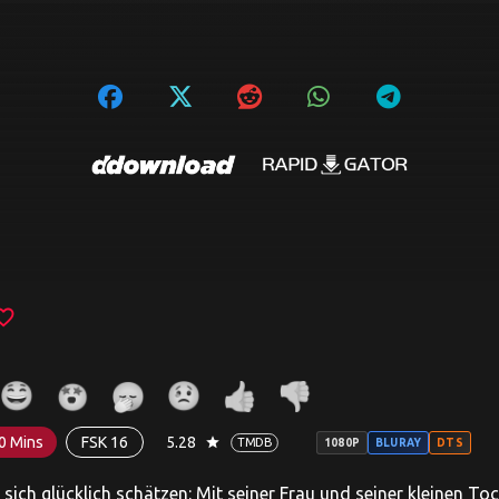
ite_border
0 Mins
FSK 16
5.28
star
TMDB
1080P
BLURAY
DTS
ich glücklich schätzen: Mit seiner Frau und seiner kleinen Toch