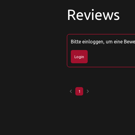
Reviews
Bitte einloggen, um eine Bew
Login
keyboard_arrow_left
keyboard_arrow_right
1