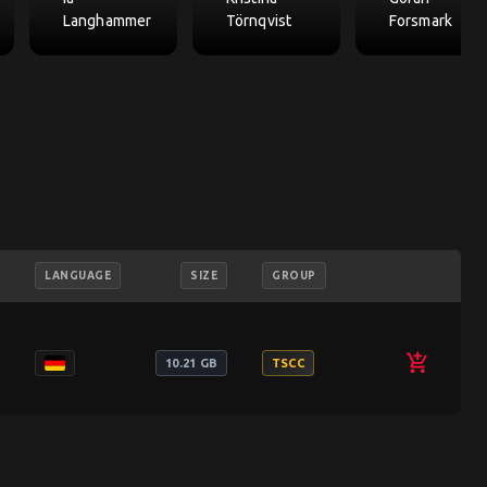
Langhammer
Törnqvist
Forsmark
LANGUAGE
SIZE
GROUP
add_shopping_cart
10.21 GB
TSCC