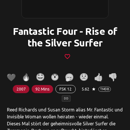
Fantastic Four - Rise of
the Silver Surfer
favorite_border
2007
92 Mins
FSK 12
5.62
star
TMDB
DD
Reed Richards und Susan Storm alias Mr. Fantastic und
Invisible Woman wollen heiraten - wieder einmal.
Dieses Mal stört der geheimnisvolle Silver Surfer die