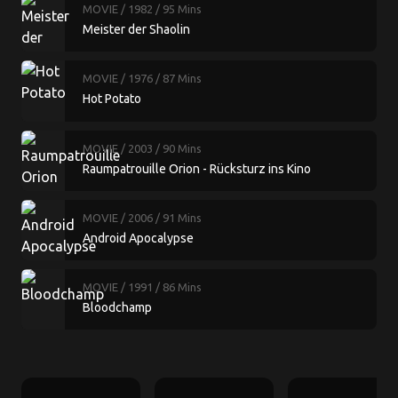
MOVIE
/ 1982
/ 95 Mins
Meister der Shaolin
MOVIE
/ 1976
/ 87 Mins
Hot Potato
MOVIE
/ 2003
/ 90 Mins
Raumpatrouille Orion - Rücksturz ins Kino
MOVIE
/ 2006
/ 91 Mins
Android Apocalypse
MOVIE
/ 1991
/ 86 Mins
Bloodchamp