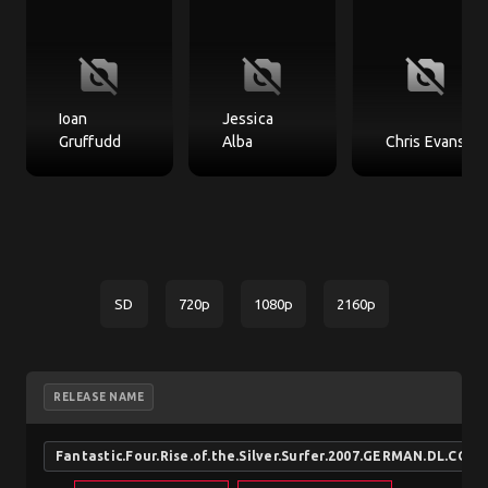
no_photography
no_photography
no_photography
Ioan
Jessica
Gruffudd
Alba
Chris Evans
SD
720p
1080p
2160p
RELEASE NAME
Fantastic.Four.Rise.of.the.Silver.Surfer.2007.GERMAN.DL.CO