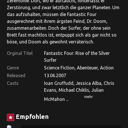
Zeremonie. Dort, wo er auftaucht, hinterlässt er
Zerstörung, und zwar letztlich die ganzer Planeten. Um
das aufzuhalten, müssen die Fantastic Four
ausgerechnet mit ihrem ärgsten Feind, Dr. Doom,
zusammenarbeiten. Doch der Surfer, der ohne sein
Brett fast machtlos ist, entpuppt sich als gar nicht so
böse, und Doom als gewohnt verräterisch.
Orginal Titel
Fantastic Four: Rise of the Silver
Surfer
Genre
Science Fiction, Abenteuer, Action
Released
13.06.2007
Casts
Ioan Gruffudd, Jessica Alba, Chris
Evans, Michael Chiklis, Julian
mehr
McMahon ...
Empfohlen
star