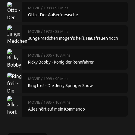
MOVIE
/ 1989
/ 92 Mins
Otto - Der Außerfriesische
MOVIE
/ 1973
/ 85 Mins
Junge Mädchen mögen's heiß, Hausfrauen noch
heißer
MOVIE
/ 2006
/ 108 Mins
Ricky Bobby - König der Rennfahrer
MOVIE
/ 1998
/ 90 Mins
Ring frei! - Die Jerry Springer Show
MOVIE
/ 1985
/ 107 Mins
Alles hört auf mein Kommando