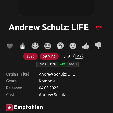
Andrew Schulz: LIFE
favorite_border
2025
59 Mins
0
star
TMDB
1080P
720P
WEB
DD5.1
Orginal Titel
Andrew Schulz: LIFE
Genre
Komödie
Released
04.03.2025
Casts
Andrew Schulz
Empfohlen
star