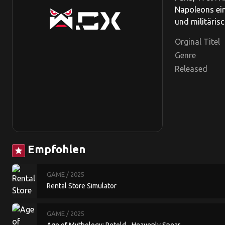
Napoleons ein
und militäris
Orginal Titel
Genre
Released
Empfohlen
star
GAME
/ 2025
Rental Store Simulator
GAME
/ 2025