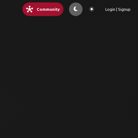
hub
light_mode
Community
Login | Signup