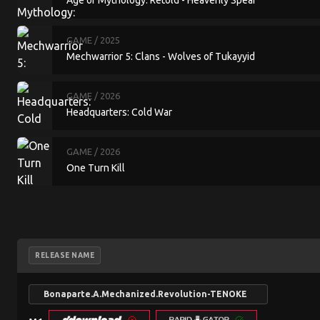
Age of Mythology: Retold - Heavenly Spear
GAME
/ 2025
Mechwarrior 5: Clans - Wolves of Tukayyid
GAME
/ 2026
Headquarters: Cold War
GAME
/ 2026
One Turn Kill
RELEASE NAME
Bonaparte.A.Mechanized.Revolution-TENOKE