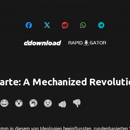
arte: A Mechanized Revoluti
Nimm in diesem von Ideologien beeinflussten, rundenbasierten S