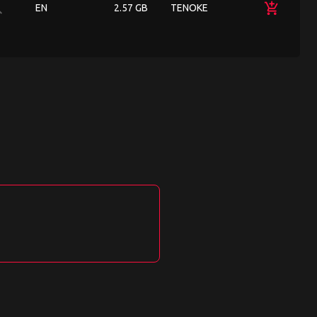
ch
add_shopping_cart
EN
2.57 GB
TENOKE