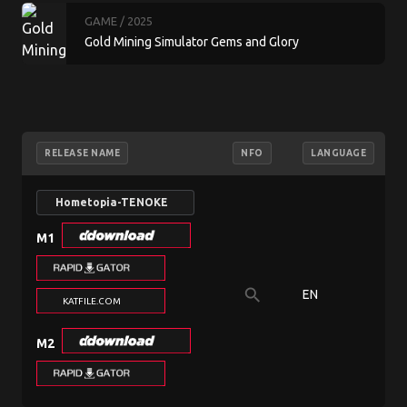
GAME
/ 2025
Gold Mining Simulator Gems and Glory
RELEASE NAME
NFO
LANGUAGE
Hometopia-TENOKE
M1
search
EN
KATFILE.COM
M2