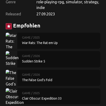
Genre
role-playing-rpg, simulator, strategy,
indie
Released
27.09.2023
Empfohlen
star
GAME
/ 2025
War Rats: The Rat em Up
GAME
/ 2026
Sudden Strike 5
GAME
/ 2026
The False God's Fold
GAME
/ 2025
Clair Obscur: Expedition 33