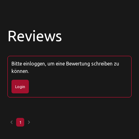
Reviews
Bitte einloggen, um eine Bewertung schreiben zu
können.
Login
keyboard_arrow_left
keyboard_arrow_right
1