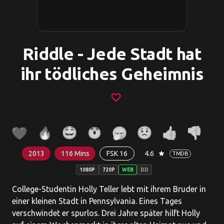
Riddle - Jede Stadt hat
ihr tödliches Geheimnis
favorite_border
2013
116 Mins
FSK 16
4.6
star
TMDB
1080P
720P
WEB
DD
College-Studentin Holly Teller lebt mit ihrem Bruder in
einer kleinen Stadt in Pennsylvania. Eines Tages
verschwindet er spurlos. Drei Jahre später hilft Holly