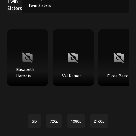
Twin Sisters
no_photography
no_photography
no_photography
Elisabeth
Harnois
Val Kilmer
Diora Baird
SD
720p
1080p
2160p