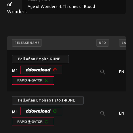
Age of Wonders 4: Thrones of Blood
RELEASE NAME
NFO
LANG
Fall.of.an.Empire-RUNE
M1
search
EN
Fall.of.an.Empire.v1.246.1-RUNE
M1
search
EN