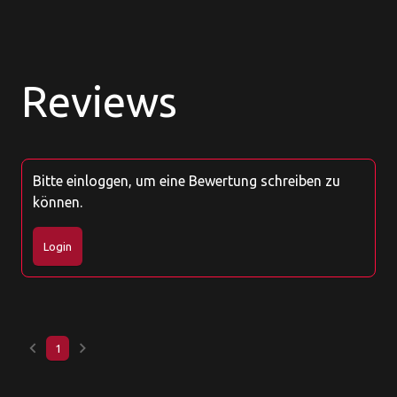
Reviews
Bitte einloggen, um eine Bewertung schreiben zu
können.
Login
keyboard_arrow_left
keyboard_arrow_right
1