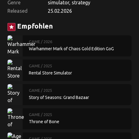
Genre
simulator, strategy
Released
25.02.2026
Empfohlen
star
GAME
/ 2026
Warhammer Mark of Chaos Gold Edition GoG
GAME
/ 2025
Rental Store Simulator
GAME
/ 2025
Story of Seasons: Grand Bazaar
GAME
/ 2025
Throne of Bone
GAME
/ 2025