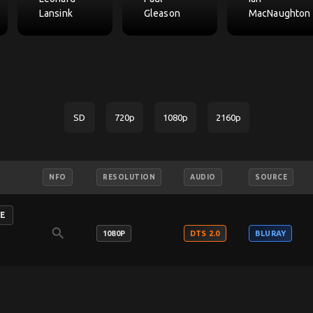
Lansink
Gleason
MacNaughton
SD
720p
1080p
2160p
NFO
RESOLUTION
AUDIO
SOURCE
ZE
search
1080P
DTS 2.0
BLURAY