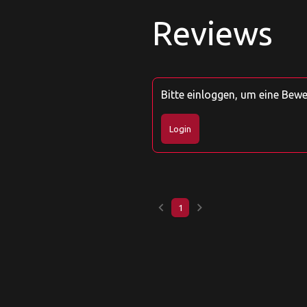
Reviews
Bitte einloggen, um eine Bew
Login
keyboard_arrow_left
keyboard_arrow_right
1