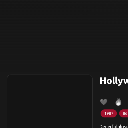
Holly
1987
86
Der erfolglos