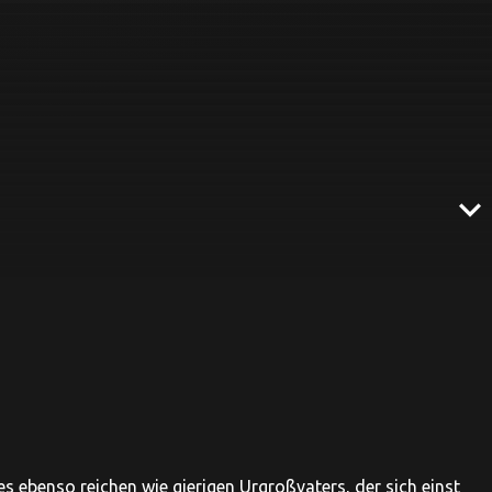
expand_more
es ebenso reichen wie gierigen Urgroßvaters, der sich einst