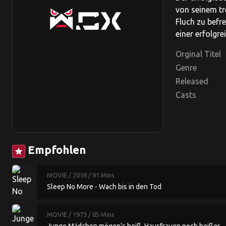
von seinem tr
Fluch zu befr
einer erfolgr
Orginal Titel
Genre
Released
Casts
Empfohlen
star
MOVIE
/ 2018
/ 91 Mins
Sleep No More - Wach bis in den Tod
MOVIE
/ 1973
/ 85 Mins