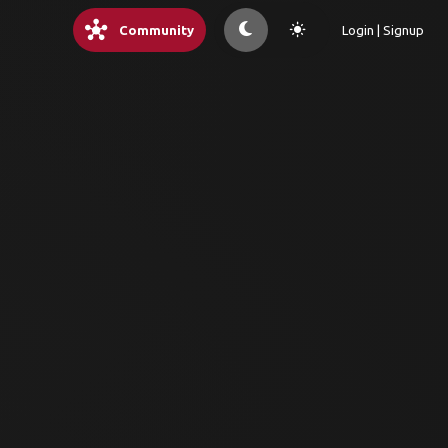
hub
light_mode
Community
Login | Signup