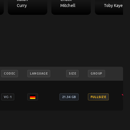
Curry
Mitchell
Toby Kaye
CODEC
LANGUAGE
SIZE
GROUP
add_shopping_cart
VC-1
21.34 GB
FULLSIZE