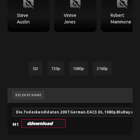
no_photography
no_photography
no_photography
Steve
Vinnie
Robert
Austin
Jones
Mammone
SD
720p
1080p
2160p
RELEASE NAME
Die.Todeskandidaten.2007.German.EAC3.DL.1080p.BluRay.x2
M1