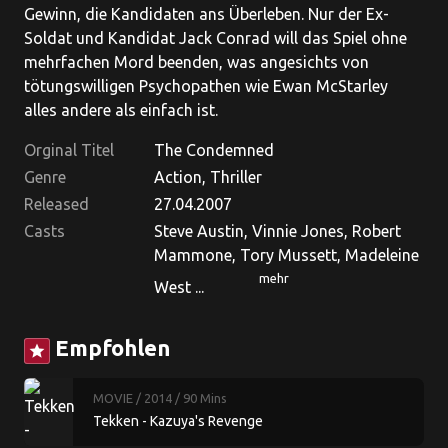
Gewinn, die Kandidaten ans Überleben. Nur der Ex-
Soldat und Kandidat Jack Conrad will das Spiel ohne
mehrfachen Mord beenden, was angesichts von
tötungswilligen Psychopathen wie Ewan McStarley
alles andere als einfach ist.
Orginal Titel
The Condemned
Genre
Action, Thriller
Released
27.04.2007
Casts
Steve Austin, Vinnie Jones, Robert
Mammone, Tory Mussett, Madeleine
mehr
West ...
Empfohlen
star
MOVIE
/ 2014
/ 90 Mins
Tekken - Kazuya's Revenge