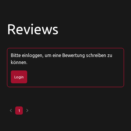
Reviews
Bitte einloggen, um eine Bewertung schreiben zu
können.
Login
keyboard_arrow_left
keyboard_arrow_right
1