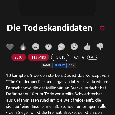
Die Todeskandidaten
favorite_border
2007
113 Mins
FSK 18
6.1
star
TMDB
1080P
BLURAY
DD+
10 kämpfen, 9 werden sterben: Das ist das Konzept von
"The Condemned", einer illegal via Internet verbreiteten
Fernsehshow, die der Millionär Ian Breckel erdacht hat.
Dafür hat er 10 zum Tode verurteilte Schwerbrecher
aus Gefängnissen rund um die Welt freigekauft, die
sich auf einer Insel binnen 30 Stunden umbringen sollen
- dem Sieger winkt die Freiheit. Breckel denkt an den