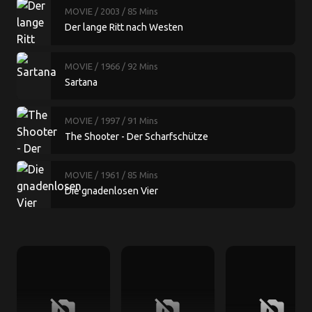
MOVIE
/ 2003
/ 85 Mins
Der lange Ritt nach Westen
MOVIE
/ 1966
/ 92 Mins
Sartana
MOVIE
/ 1997
/ 91 Mins
The Shooter - Der Scharfschütze
MOVIE
/ 1961
/ 85 Mins
Die gnadenlosen Vier
no_photography
no_photography
no_photography