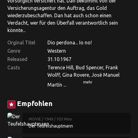
vorsorglich versichert hat. Dan bekommt von der
Versicherungsagentur den Auftrag, das Gold
wiederzubeschaffen. Dan hat auch schon einen
Verdacht, wer für den Überfall verantwortlich sein
könnte...
Orginal Titel
Dio perdona... Io no!
Genre
Western
Released
31.10.1967
Casts
Terence Hill, Bud Spencer, Frank
Wolff, Gina Rovere, José Manuel
mehr
Martín ...
Empfohlen
star
MOVIE
/ 1949
/ 103 Mins
Der Teufelshauptmann