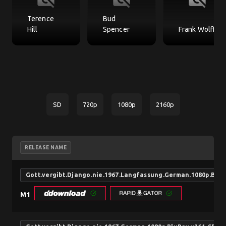
Terence
Bud
Hill
Spencer
Frank Wolff
SD
720p
1080p
2160p
RELEASE NAME
Gott.vergibt.Django.nie.1967.Langfassung.German.1080p.BluR
M1