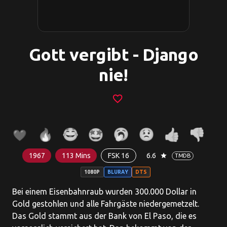
Gott vergibt - Django
nie!
favorite_border
1967
113 Mins
FSK 16
6.6
star
TMDB
1080P
BLURAY
DTS
Bei einem Eisenbahnraub wurden 300.000 Dollar in
Gold gestohlen und alle Fahrgäste niedergemetzelt.
Das Gold stammt aus der Bank von El Paso, die es