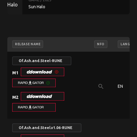
Sun Halo
RELEASE NAME
NFO
LANGUAG
Of.Ash.and.Steel-RUNE
M1
search
EN
M2
Of.Ash.and.Steel.v1.06-RUNE