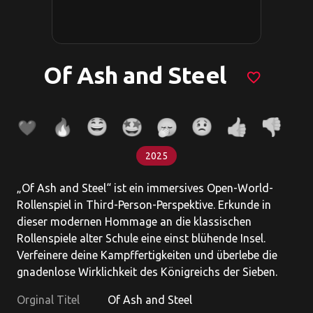
Of Ash and Steel
favorite_border
2025
„Of Ash and Steel“ ist ein immersives Open-World-
Rollenspiel in Third-Person-Perspektive. Erkunde in
dieser modernen Hommage an die klassischen
Rollenspiele alter Schule eine einst blühende Insel.
Verfeinere deine Kampffertigkeiten und überlebe die
gnadenlose Wirklichkeit des Königreichs der Sieben.
Orginal Titel
Of Ash and Steel