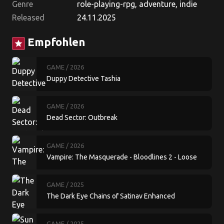
Genre
role-playing-rpg, adventure, indie
Released
24.11.2025
Empfohlen
star
GAME
/ 2026
Duppy Detective Tashia
GAME
/ 2026
Dead Sector: Outbreak
GAME
/ 2026
Vampire: The Masquerade - Bloodlines 2 - Loose
Cannon
GAME
/ 2025
The Dark Eye Chains of Satinav Enhanced
GAME
/ 2025