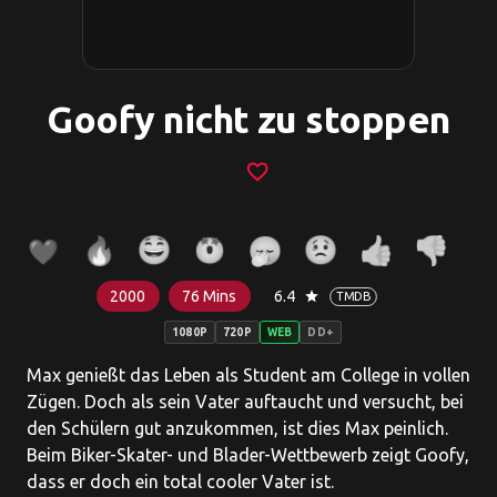
Goofy nicht zu stoppen
favorite_border
2000
76 Mins
6.4
star
TMDB
1080P
720P
WEB
DD+
Max genießt das Leben als Student am College in vollen
Zügen. Doch als sein Vater auftaucht und versucht, bei
den Schülern gut anzukommen, ist dies Max peinlich.
Beim Biker-Skater- und Blader-Wettbewerb zeigt Goofy,
dass er doch ein total cooler Vater ist.