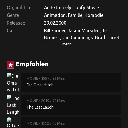
Orginal Titel
An Extremely Goofy Movie
Genre
Animation, Familie, Komödie
Released
29.02.2000
Casts
Bill Farmer, Jason Marsden, Jeff
Bennett, Jim Cummings, Brad Garrett
mehr
...
Empfohlen
star
MOVIE
/ 1997
/ 83 Mins
Die Oma ist tot
MOVIE
/ 2019
/ 98 Mins
The Last Laugh
MOVIE
/ 1992
/ 90 Mins