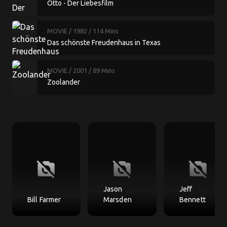
Otto - Der Liebesfilm
MOVIE
/ 1982
/ 114 Mins
Das schönste Freudenhaus in Texas
MOVIE
/ 2001
/ 89 Mins
Zoolander
no_photography
no_photography
no_photography
Jason
Jeff
Bill Farmer
Marsden
Bennett