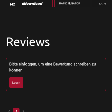
KATFILE.
M2
Reviews
Bitte einloggen, um eine Bewertung schreiben zu
können.
Login
keyboard_arrow_left
keyboard_arrow_right
1