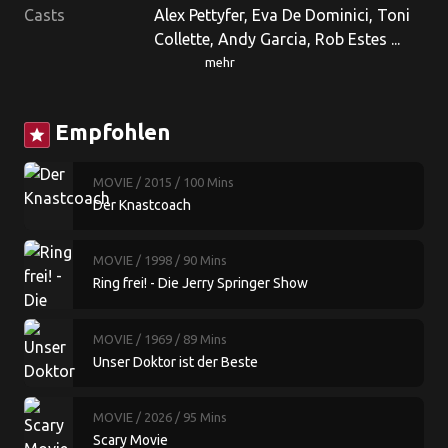
Casts
Alex Pettyfer, Eva De Dominici, Toni
Collette, Andy Garcia, Rob Estes ...
mehr
Empfohlen
star
MOVIE
/ 2015
/ 100 Mins
Der Knastcoach
MOVIE
/ 1998
/ 90 Mins
Ring frei! - Die Jerry Springer Show
MOVIE
/ 1969
/ 89 Mins
Unser Doktor ist der Beste
MOVIE
/ 2026
/ 95 Mins
Scary Movie