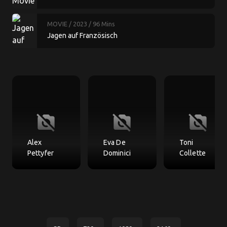
MOVIE
/ 2023
/ 96 Mins
Jagen auf Französisch
no_photography
no_photography
no_photography
Alex
Eva De
Toni
Pettyfer
Dominici
Collette