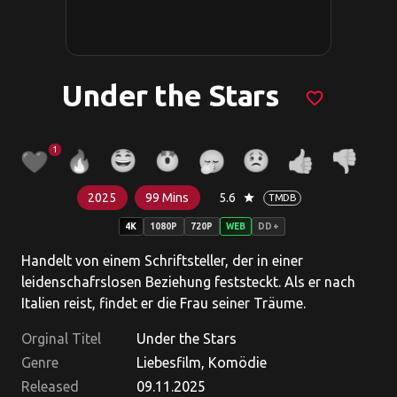
Under the Stars
favorite_border
1
2025
99 Mins
5.6
star
TMDB
4K
1080P
720P
WEB
DD+
Handelt von einem Schriftsteller, der in einer
leidenschafrslosen Beziehung feststeckt. Als er nach
Italien reist, findet er die Frau seiner Träume.
Orginal Titel
Under the Stars
Genre
Liebesfilm, Komödie
Released
09.11.2025