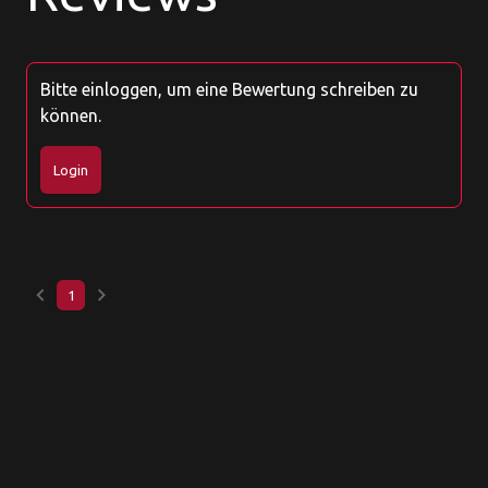
Bitte einloggen, um eine Bewertung schreiben zu
können.
Login
keyboard_arrow_left
keyboard_arrow_right
1