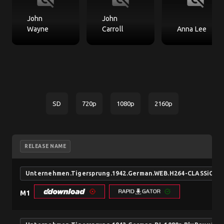
John
John
Wayne
Carroll
Anna Lee
SD
720p
1080p
2160p
RELEASE NAME
Unternehmen.Tigersprung.1942.German.WEB.H264-CLASSiCAL
M1