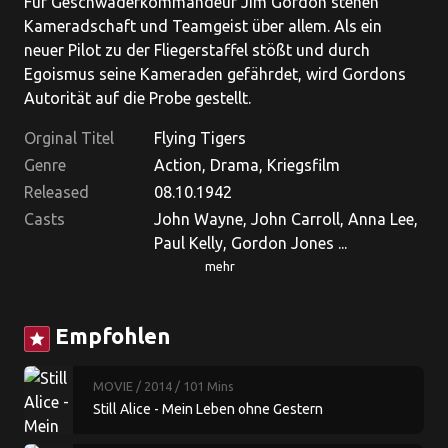
Für Geschwaderkommandeur Jim Gordon stehen
Kameradschaft und Teamgeist über allem. Als ein
neuer Pilot zu der Fliegerstaffel stößt und durch
Egoismus seine Kameraden gefährdet, wird Gordons
Autorität auf die Probe gestellt.
Orginal Titel
Flying Tigers
Genre
Action, Drama, Kriegsfilm
Released
08.10.1942
Casts
John Wayne, John Carroll, Anna Lee,
Paul Kelly, Gordon Jones ...
mehr
Empfohlen
star
MOVIE
/ 2014
/ 101 Mins
Still Alice - Mein Leben ohne Gestern