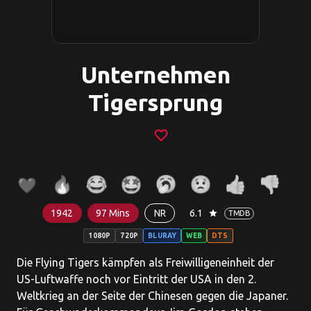
Unternehmen
Tigersprung
favorite_border
1942
97 Mins
NR
6.1
star
TMDB
1080P
720P
BLURAY
WEB
DTS
Die Flying Tigers kämpfen als Freiwilligeneinheit der
US-Luftwaffe noch vor Eintritt der USA in den 2.
Weltkrieg an der Seite der Chinesen gegen die Japaner.