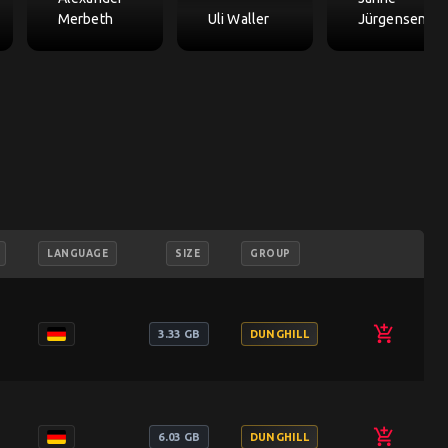
Merbeth
Uli Waller
Jürgensen
LANGUAGE
SIZE
GROUP
add_shopping_cart
3.33 GB
DUNGHILL
add_shopping_cart
6.03 GB
DUNGHILL