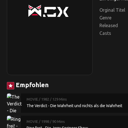
Orginal Titel
Genre
Released
Casts
Empfohlen
star
MOVIE
/ 1982
/ 129 Mins
The Verdict - Die Wahrheit und nichts als die Wahrheit
MOVIE
/ 1998
/ 90 Mins