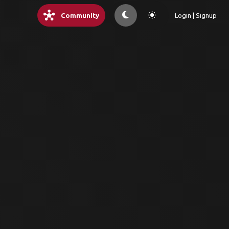
hub
light_mode
Community
Login | Signup