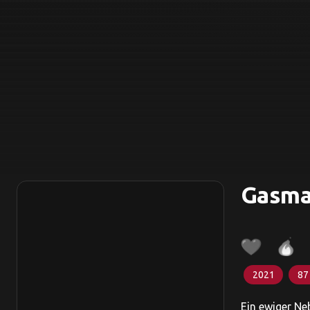
Gasm
2021
87
Ein ewiger Ne