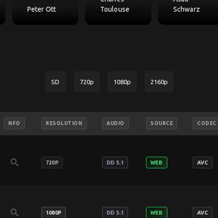
Peter Ott
Toulouse
Schwarz
SD
720p
1080p
2160p
NFO
RESOLUTION
AUDIO
SOURCE
CODEC
search
720P
DD 5.1
WEB
AVC
search
1080P
DD 5.1
WEB
AVC