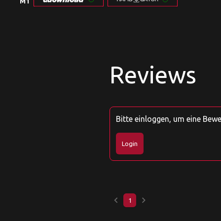
M1
Reviews
Bitte einloggen, um eine Bew
Login
keyboard_arrow_left
keyboard_arrow_right
1