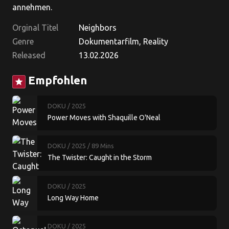
annehmen.
Orginal Titel
Neighbors
Genre
Dokumentarfilm, Reality
Released
13.02.2026
Empfohlen
star
DOKU
/ 2025
Power Moves with Shaquille O'Neal
DOKU
/ 2025
/ 89 Mins
The Twister: Caught in the Storm
DOKU
/ 2025
Long Way Home
DOKU
/ 2025