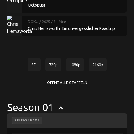
Octopus!
DOKU
/ 2025
/ 51 Mins
Chris Hemsworth: Ein unvergesslicher Roadtrip
SD
720p
1080p
2160p
ÖFFNE ALLE STAFFELN
Season 01
keyboard_arrow_up
RELEASE NAME