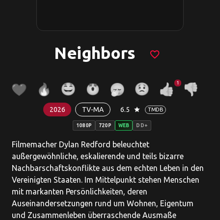
Neighbors
favorite_border
1
2026
TV-MA
6.5
star
TMDB
1080P
720P
WEB
DD+
Filmemacher Dylan Redford beleuchtet
außergewöhnliche, eskalierende und teils bizarre
Nachbarschaftskonflikte aus dem echten Leben in den
Vereinigten Staaten. Im Mittelpunkt stehen Menschen
mit markanten Persönlichkeiten, deren
Auseinandersetzungen rund um Wohnen, Eigentum
und Zusammenleben überraschende Ausmaße