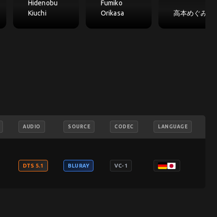
Hidenobu
Fumiko
Kiuchi
Orikasa
高本めぐみ
AUDIO
SOURCE
CODEC
LANGUAGE
DTS 5.1
BLURAY
VC-1
2