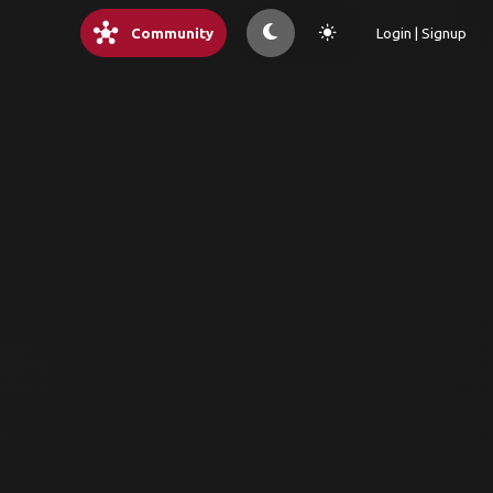
hub
light_mode
Community
Login | Signup