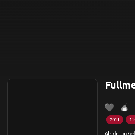
Fullme
2011
11
Als der im Ge