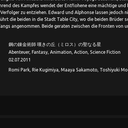
hrend des Kampfes wendet der Entflohene eine mächtige und 
r Verfolger zu entziehen. Edward und Alphonse lassen jedoch 
 führt die beiden in die Stadt Table City, wo die beiden Brüde
anfangs angenommen. Beide geraten zwischen die Fronten von 
鋼の錬金術師 嘆きの丘（ミロス）の聖なる星
Abenteuer, Fantasy, Animation, Action, Science Fiction
02.07.2011
Romi Park, Rie Kugimiya, Maaya Sakamoto, Toshiyuki Mo