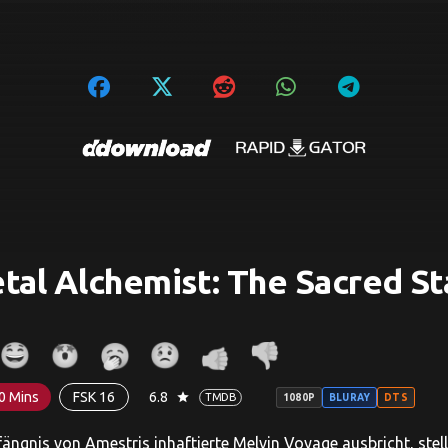
tal Alchemist: The Sacred St
0 Mins
FSK 16
6.8
star
TMDB
1080P
BLURAY
DTS
fängnis von Amestris inhaftierte Melvin Voyage ausbricht, ste