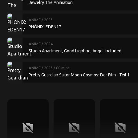
Jewelry The Animation
ANIME
/ 2023
PHÖNIX: EDEN17
ANIME
/ 2024
Studio Apartment, Good Lighting, Angel Included
ANIME
/ 2023
/ 80 Mins
Pretty Guardian Sailor Moon Cosmos: Der Film - Teil 1
no_photography
no_photography
no_photography