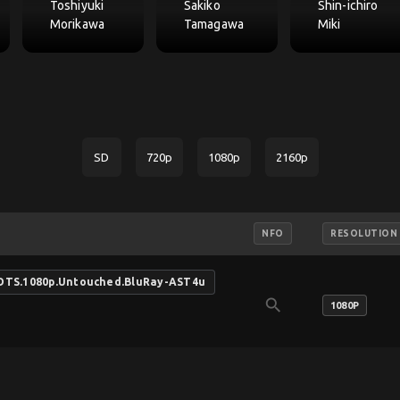
Toshiyuki
Sakiko
Shin-ichiro
Morikawa
Tamagawa
Miki
SD
720p
1080p
2160p
NFO
RESOLUTION
L.DTS.1080p.Untouched.BluRay-AST4u
search
1080P