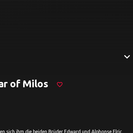
expand_more
ar of Milos
favorite_border
llen sich ihm die beiden Brüder Edward und Alphonse Elric