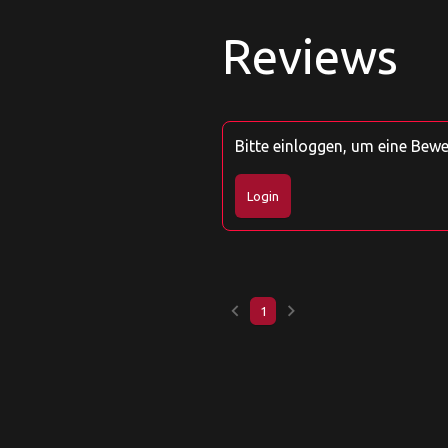
Reviews
Bitte einloggen, um eine Bew
Login
keyboard_arrow_left
keyboard_arrow_right
1