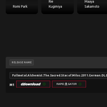
Rie
Maaya
Romi Park
Kugimiya
Sakamoto
RELEASE NAME
Fullmetal.Alchemist.The.Sacred.Star.of.Milos.2011.German.D
M1