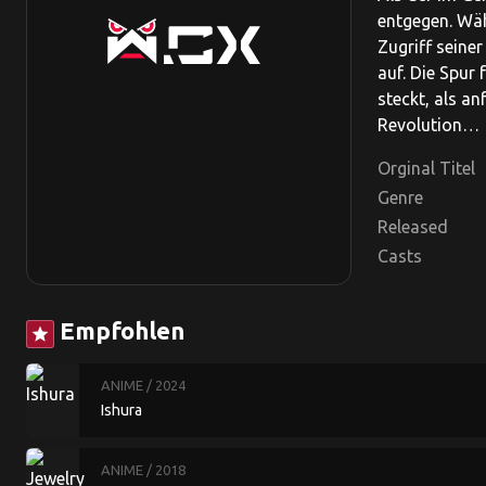
entgegen. Wä
Zugriff seine
auf. Die Spur
steckt, als 
Revolution…
Orginal Titel
Genre
Released
Casts
Empfohlen
star
ANIME
/ 2024
Ishura
ANIME
/ 2018