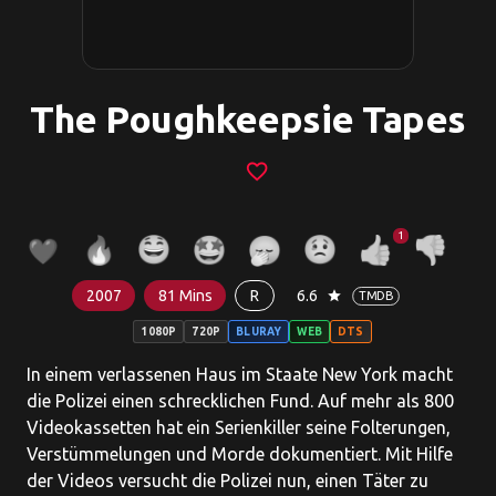
The Poughkeepsie Tapes
favorite_border
1
2007
81 Mins
R
6.6
star
TMDB
1080P
720P
BLURAY
WEB
DTS
In einem verlassenen Haus im Staate New York macht
die Polizei einen schrecklichen Fund. Auf mehr als 800
Videokassetten hat ein Serienkiller seine Folterungen,
Verstümmelungen und Morde dokumentiert. Mit Hilfe
der Videos versucht die Polizei nun, einen Täter zu