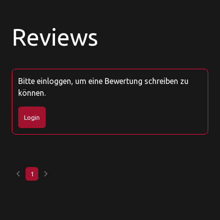
Reviews
Bitte einloggen, um eine Bewertung schreiben zu
können.
Login
keyboard_arrow_left
keyboard_arrow_right
1