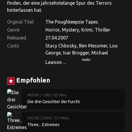
finden, der eine jahrzehntelange Spur des Terrors
hinterlassen hat.
Orginal Titel
The Poughkeepsie Tapes
Genre
Horror, Mystery, Krimi, Thriller
Released
27.04.2007
Casts
Stacy Chbosky, Ben Messmer, Lou
George, Ivar Brogger, Michael
mehr
Lawson ...
Empfohlen
star
MOVIE
/ 1963
/ 92 Mins
Die drei Gesichter der Furcht
MOVIE
/ 2004
/ 121 Mins
Three... Extremes