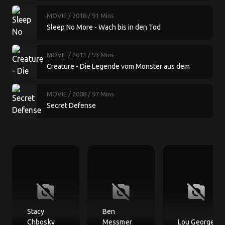
MOVIE
/ 2018
/ 91 Mins
Sleep No More - Wach bis in den Tod
MOVIE
/ 2011
/ 93 Mins
Creature - Die Legende vom Monster aus dem
Sumpf
MOVIE
/ 2008
/ 97 Mins
Secret Defense
no_photography
no_photography
no_photography
Stacy
Ben
Chbosky
Messmer
Lou George