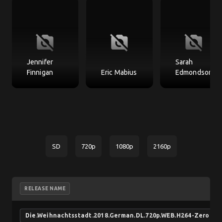
no_photography
no_photography
no_photography
Jennifer
Sarah
Finnigan
Eric Mabius
Edmondson
SD
720p
1080p
2160p
RELEASE NAME
Die.Weihnachtsstadt.2018.German.DL.720p.WEB.H264-ZeroTw