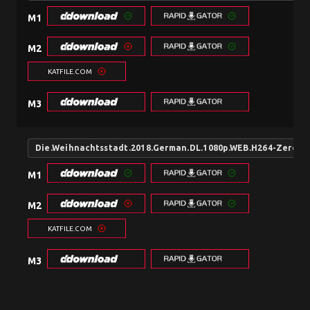
M1
M2
KATFILE.COM
M3
Die.Weihnachtsstadt.2018.German.DL.1080p.WEB.H264-ZeroT
M1
M2
KATFILE.COM
M3