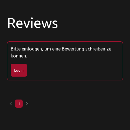
Reviews
Bitte einloggen, um eine Bewertung schreiben zu
können.
Login
keyboard_arrow_left
keyboard_arrow_right
1