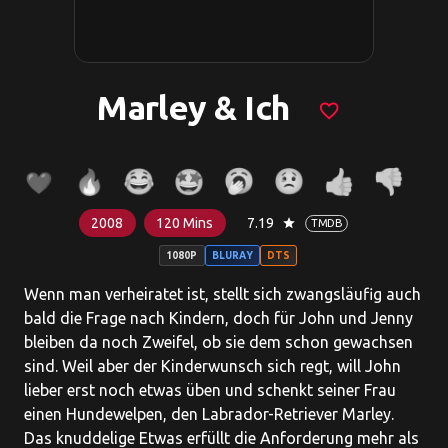
Marley & Ich
favorite_border
2008
120 Mins
7.19
star
TMDB
1080P
BLURAY
DTS
Wenn man verheiratet ist, stellt sich zwangsläufig auch
bald die Frage nach Kindern, doch für John und Jenny
bleiben da noch Zweifel, ob sie dem schon gewachsen
sind. Weil aber der Kinderwunsch sich regt, will John
lieber erst noch etwas üben und schenkt seiner Frau
einen Hundewelpen, den Labrador-Retriever Marley.
Das knuddelige Etwas erfüllt die Anforderung mehr als