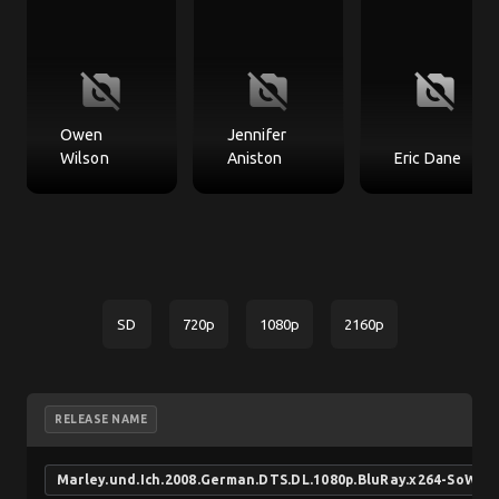
no_photography
no_photography
no_photography
Owen
Jennifer
Wilson
Aniston
Eric Dane
SD
720p
1080p
2160p
RELEASE NAME
Marley.und.Ich.2008.German.DTS.DL.1080p.BluRay.x264-SoW