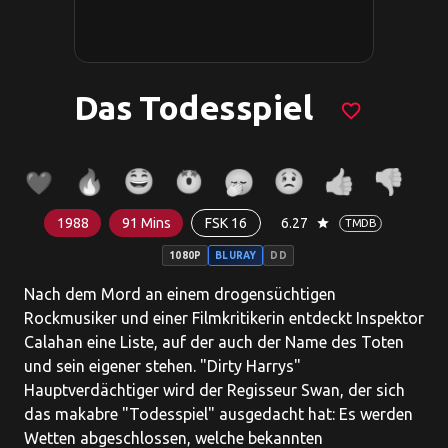
Das Todesspiel
favorite_border
1988
91 Mins
FSK 16
6.27
star
TMDB
1080P
BLURAY
DD
Nach dem Mord an einem drogensüchtigen
Rockmusiker und einer Filmkritikerin entdeckt Inspektor
Calahan eine Liste, auf der auch der Name des Toten
und sein eigener stehen. "Dirty Harrys"
Hauptverdächtiger wird der Regisseur Swan, der sich
das makabre "Todesspiel" ausgedacht hat: Es werden
Wetten abgeschlossen, welche bekannten