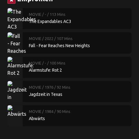
MOVIE
/ -
/ 113 Mins
The Expandables AC3
MOVIE
/ 2022
/ 107 Mins
Fall - Fear Reaches New Heights
MOVIE
/ -
/ 100 Mins
Alarmstufe: Rot 2
MOVIE
/ 1976
/ 92 Mins
Jagdzeit in Texas
MOVIE
/ 1984
/ 90 Mins
Abwärts