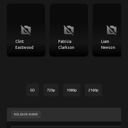
no_photography
no_photography
no_photography
Clint
Patricia
Liam
Eastwood
Clarkson
Neeson
SD
720p
1080p
2160p
RELEASE NAME