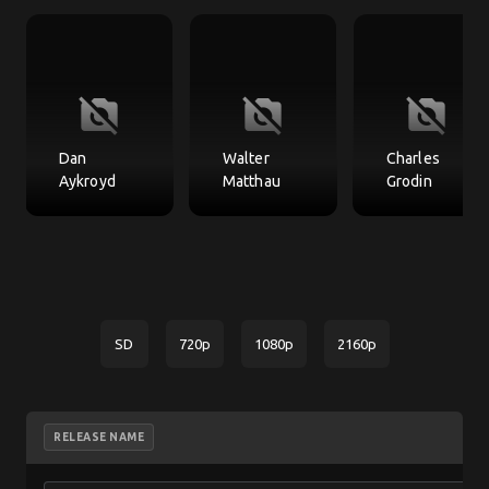
no_photography
no_photography
no_photography
Dan
Walter
Charles
Aykroyd
Matthau
Grodin
SD
720p
1080p
2160p
RELEASE NAME