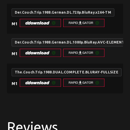
Der.Couch.Trip.1988.German.DL.720p.BluRay.x264-TM
M1
Der.Couch.Trip.1988.German.DL.1080p.BluRay.AVC-ELEMENTAL
M1
The.Couch.Trip.1988.DUAL.COMPLETE.BLURAY-FULLSiZE
M1
Reviews