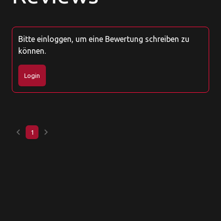
Bitte einloggen, um eine Bewertung schreiben zu
können.
Login
keyboard_arrow_left
keyboard_arrow_right
1