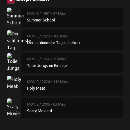
MOVIE
/ 1987
/ 97 Mins
Summer School
MOVIE
/ 2022
/ 100 Mins
Der schlimmste Tag im Leben
MOVIE
/ 1956
/ 79 Mins
Tolle Jungs im Einsatz
MOVIE
/ 2026
/ 110 Mins
Holy Meat
MOVIE
/ 2006
/ 83 Mins
Scary Movie 4