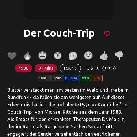
Der Couch-Trip
favorite_border
1988
97 Mins
FSK 16
5.5
star
TMDB
1080P
720P
BLURAY
WEB
DTS
Blätter versteckt man am besten im Wald und Irre beim
Rundfunk - da fallen sie am wenigsten auf. Auf dieser
Erkenntnis basiert die turbulente Psycho-Komödie "Der
Couch-Trip" von Michael Ritchie aus dem Jahr 1988.
Als Ersatz für den erkrankten Therapeuten Dr. Maitlin,
der im Radio als Ratgeber in Sachen Sex auftritt,
engagiert der Sender versehentlich den entflohenen