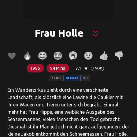
Frau Holle
favorite_border
1985
94 Mins
7.1
star
TMDB
1080P
BLURAY
DD
Ein Wanderzirkus zieht durch eine verschneite
Landschaft, als plötzlich eine Lawine die Gaukler mit
ihren Wagen und Tieren unter sich begräbt. Einmal
mehr hat Frau Hippe, eine weibliche Ausgabe des
Sensenmannes, vielen Menschen den Tod gebracht.
Diesmal ist ihr Plan jedoch nicht ganz aufgegangen: der
kleine Jakob entkommt den Schneemassen. Frau Holle,