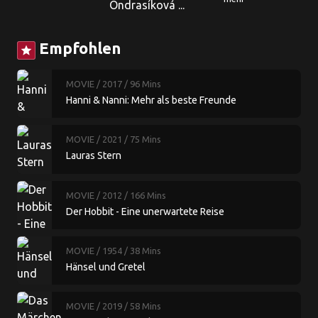
Ondrasíková ...
Empfohlen
star
MOVIE
/ 2017
/ 96 Mins
Hanni & Nanni: Mehr als beste Freunde
MOVIE
/ 2021
/ 75 Mins
Lauras Stern
MOVIE
/ 2012
/ 166 Mins
Der Hobbit - Eine unerwartete Reise
MOVIE
/ 1954
/ 38 Mins
Hänsel und Gretel
MOVIE
/ 2019
/ 58 Mins