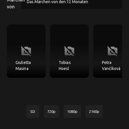
Das Märchen von den 12 Monaten
no_photography
no_photography
no_photography
Giulietta
Tobias
Petra
Masina
Hoesl
Vančíková
SD
720p
1080p
2160p