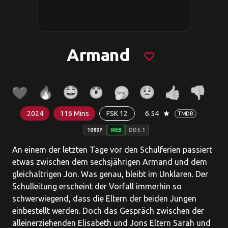
Armand
favorite_border
2024
116 Mins
FSK 12
6.54
star
TMDB
1080P
WEB
DD5.1
An einem der letzten Tage vor den Schulferien passiert
etwas zwischen dem sechsjährigen Armand und dem
gleichaltrigen Jon. Was genau, bleibt im Unklaren. Der
Schulleitung erscheint der Vorfall immerhin so
schwerwiegend, dass die Eltern der beiden Jungen
einbestellt werden. Doch das Gespräch zwischen der
alleinerziehenden Elisabeth und Jons Eltern Sarah und