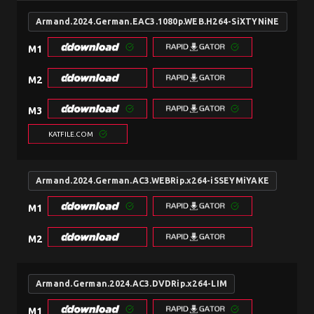
Armand.2024.German.EAC3.1080p.WEB.H264-SiXTYNiNE
M1
M2
M3
KATFILE.COM
Armand.2024.German.AC3.WEBRip.x264-iSSEYMiYAKE
M1
M2
Armand.German.2024.AC3.DVDRip.x264-LIM
M1