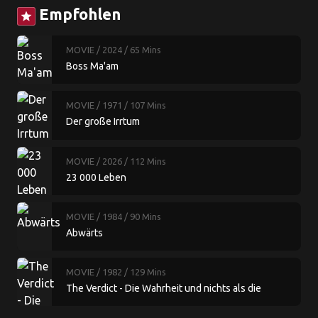
Empfohlen
star
MOVIE
/ 2024
/ 65 Mins
Boss Ma'am
MOVIE
/ 1971
/ 107 Mins
Der große Irrtum
MOVIE
/ 2026
/ 112 Mins
23 000 Leben
MOVIE
/ 1984
/ 90 Mins
Abwärts
MOVIE
/ 1982
/ 129 Mins
The Verdict - Die Wahrheit und nichts als die
Wahrheit