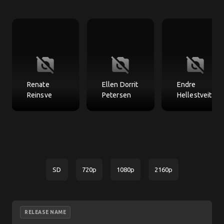
no_photography
no_photography
no_photography
Renate
Ellen Dorrit
Endre
Reinsve
Petersen
Hellestveit
SD
720p
1080p
2160p
RELEASE NAME