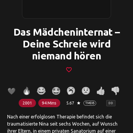
Das Mädcheninternat –
Deine Schreie wird
niemand hören
favorite_border
2001
94 Mins
5.67
star
TMDB
DD
Nach einer erfolglosen Therapie befindet sich die
traumatisierte Nina seit sechs Wochen, auf Wunsch
ihrer Eltern, in einem privaten Sanatorium auf einer