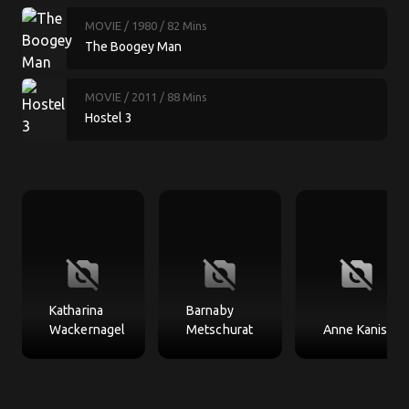
MOVIE
/ 1980
/ 82 Mins
The Boogey Man
MOVIE
/ 2011
/ 88 Mins
Hostel 3
no_photography
no_photography
no_photography
Katharina
Barnaby
Wackernagel
Metschurat
Anne Kanis