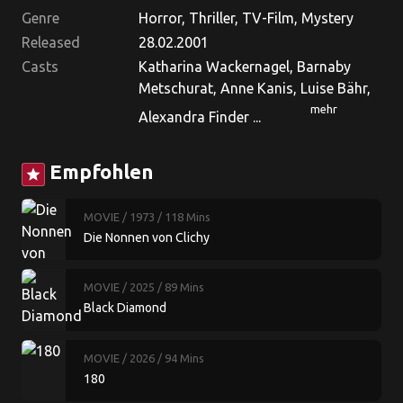
Genre
Horror, Thriller, TV-Film, Mystery
Released
28.02.2001
Casts
Katharina Wackernagel, Barnaby
Metschurat, Anne Kanis, Luise Bähr,
mehr
Alexandra Finder ...
Empfohlen
star
MOVIE
/ 1973
/ 118 Mins
Die Nonnen von Clichy
MOVIE
/ 2025
/ 89 Mins
Black Diamond
MOVIE
/ 2026
/ 94 Mins
180