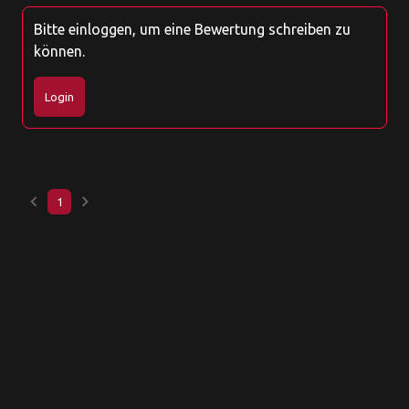
Bitte einloggen, um eine Bewertung schreiben zu
können.
Login
keyboard_arrow_left
keyboard_arrow_right
1