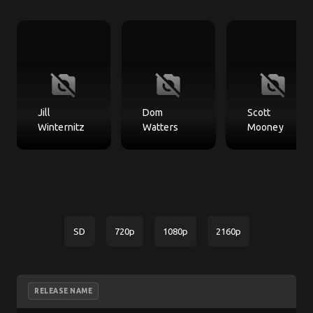
no_photography
no_photography
no_photography
Jill
Dom
Scott
Winternitz
Watters
Mooney
SD
720p
1080p
2160p
RELEASE NAME