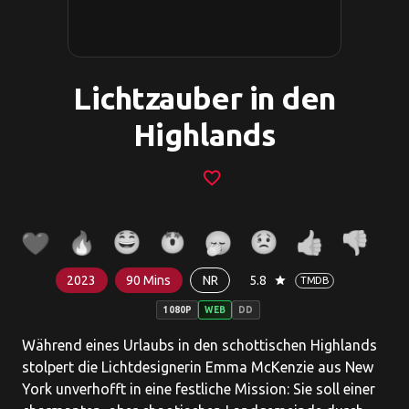
Lichtzauber in den
Highlands
favorite_border
2023
90 Mins
NR
5.8
star
TMDB
1080P
WEB
DD
Während eines Urlaubs in den schottischen Highlands
stolpert die Lichtdesignerin Emma McKenzie aus New
York unverhofft in eine festliche Mission: Sie soll einer