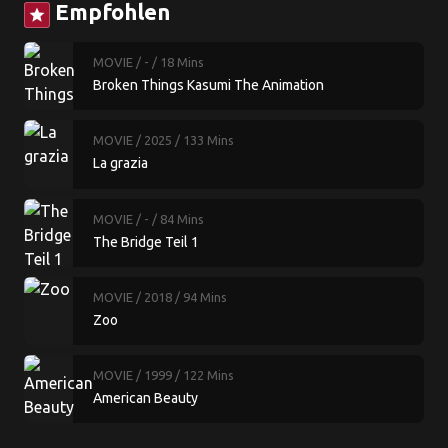
Empfohlen
star
MOVIE
/ -
/ 18 Mins
Broken Things Kasumi The Animation
MOVIE
/ 2025
/ 133 Mins
La grazia
MOVIE
/ -
/ 84 Mins
The Bridge Teil 1
MOVIE
/ 2018
/ 94 Mins
Zoo
MOVIE
/ 1999
/ 122 Mins
American Beauty