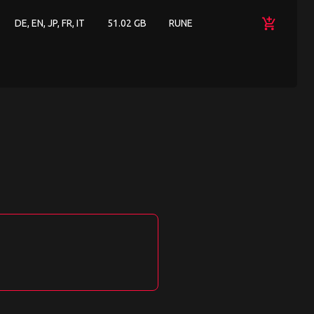
add_shopping_cart
DE, EN, JP, FR, IT
51.02 GB
RUNE