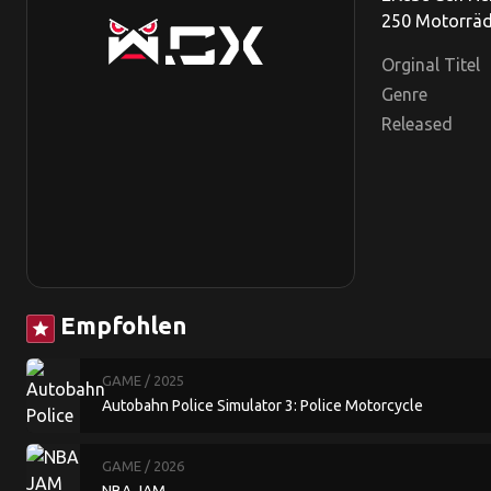
250 Motorräde
Orginal Titel
Genre
Released
Empfohlen
star
GAME
/ 2025
Autobahn Police Simulator 3: Police Motorcycle
GAME
/ 2026