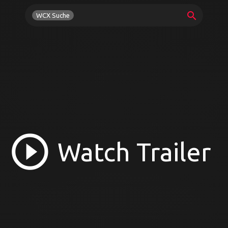
search
WCX Suche
play_circle_outline
Watch Trailer