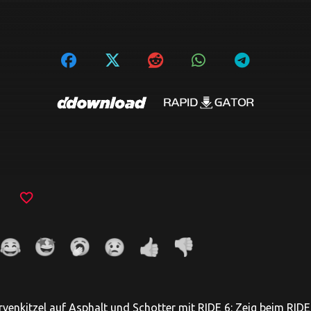
favorite_border
rvenkitzel auf Asphalt und Schotter mit RIDE 6: Zeig beim RIDE 