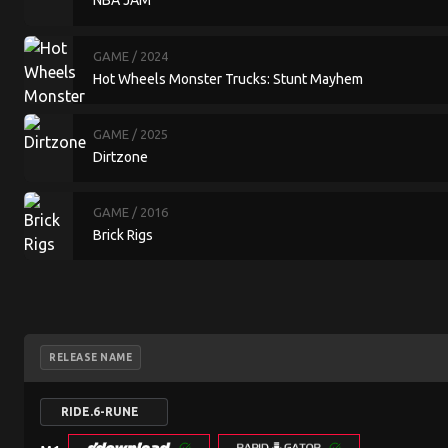
NBA JAM
GAME
/ 2024
Hot Wheels Monster Trucks: Stunt Mayhem
GAME
/ 2025
Dirtzone
GAME
/ 2016
Brick Rigs
RELEASE NAME
RIDE.6-RUNE