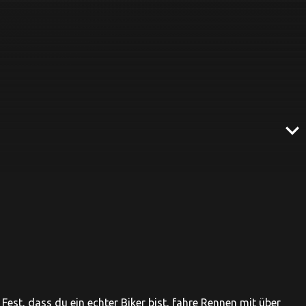
expand_more
Fest, dass du ein echter Biker bist, fahre Rennen mit über