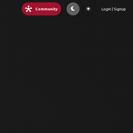
hub
light_mode
Community
Login | Signup