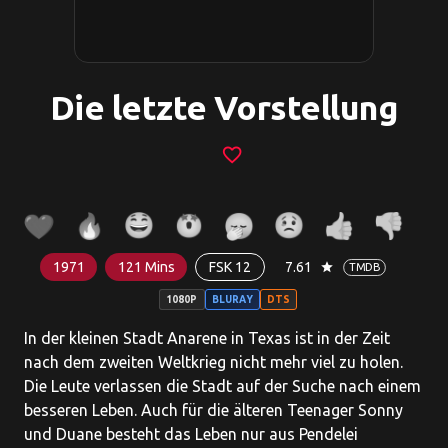
Die letzte Vorstellung
favorite_border
1971
121 Mins
FSK 12
7.61
star
TMDB
1080P
BLURAY
DTS
In der kleinen Stadt Anarene in Texas ist in der Zeit
nach dem zweiten Weltkrieg nicht mehr viel zu holen.
Die Leute verlassen die Stadt auf der Suche nach einem
besseren Leben. Auch für die älteren Teenager Sonny
und Duane besteht das Leben nur aus Pendelei