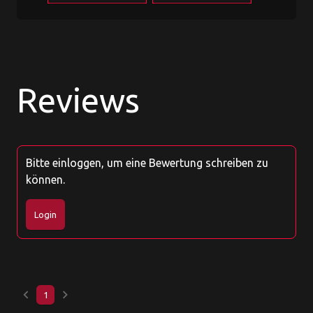
Reviews
Bitte einloggen, um eine Bewertung schreiben zu
können.
Login
keyboard_arrow_left
keyboard_arrow_right
1