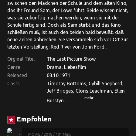
zwischen den Mädchen der Schule und dem alten Kino,
das ihr Freund Sam, der Löwe führt. Beide wissen nicht,
was sie zukünftig machen werden, wenn sie mit der
Schule fertig sind. Doch als Sam stirbt und das Kino
schließen muß, ist auch den beiden bald bewußt, daß
neue Zeiten anbrechen. Sie versammeln sich vor Ort zur
letzten Vorstellung: Red River von John Ford...
Orginal Titel
The Last Picture Show
Genre
Drama, Liebesfilm
Released
03.10.1971
Casts
Timothy Bottoms, Cybill Shepherd,
Jeff Bridges, Cloris Leachman, Ellen
mehr
Burstyn ...
Empfohlen
star
MOVIE
/ 2018
/ 101 Mins