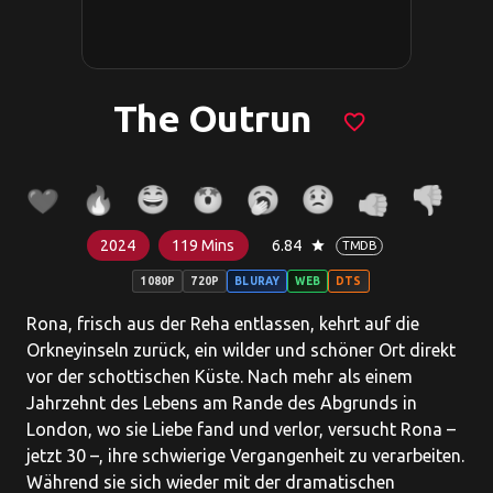
The Outrun
favorite_border
2024
119 Mins
6.84
star
TMDB
1080P
720P
BLURAY
WEB
DTS
Rona, frisch aus der Reha entlassen, kehrt auf die
Orkneyinseln zurück, ein wilder und schöner Ort direkt
vor der schottischen Küste. Nach mehr als einem
Jahrzehnt des Lebens am Rande des Abgrunds in
London, wo sie Liebe fand und verlor, versucht Rona –
jetzt 30 –, ihre schwierige Vergangenheit zu verarbeiten.
Während sie sich wieder mit der dramatischen