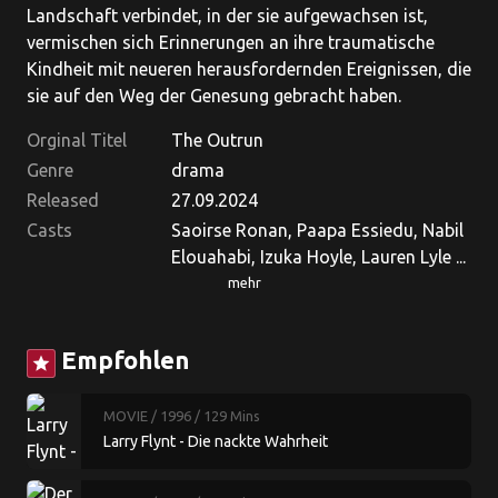
Landschaft verbindet, in der sie aufgewachsen ist,
vermischen sich Erinnerungen an ihre traumatische
Kindheit mit neueren herausfordernden Ereignissen, die
sie auf den Weg der Genesung gebracht haben.
Orginal Titel
The Outrun
Genre
drama
Released
27.09.2024
Casts
Saoirse Ronan, Paapa Essiedu, Nabil
Elouahabi, Izuka Hoyle, Lauren Lyle ...
mehr
Empfohlen
star
MOVIE
/ 1996
/ 129 Mins
Larry Flynt - Die nackte Wahrheit