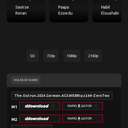
Saoirse
Paapa
Nabil
Ronan
Essiedu
Elouahabi
SD
720p
1080p
2160p
RELEASE NAME
The.Outrun.2024.German.AC3.WEBRip.x264-ZeroTwo
M1
M2