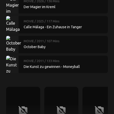
MOVIE
/ 2026
/ 136 Mins
Der Magier im Kreml
MOVIE
/ 2025
/ 117 Mins
Calle Málaga - Ein Zuhause in Tanger
MOVIE
/ 2011
/ 107 Mins
October Baby
MOVIE
/ 2011
/ 133 Mins
Die Kunst zu gewinnen - Moneyball
no_photography
no_photography
no_photography