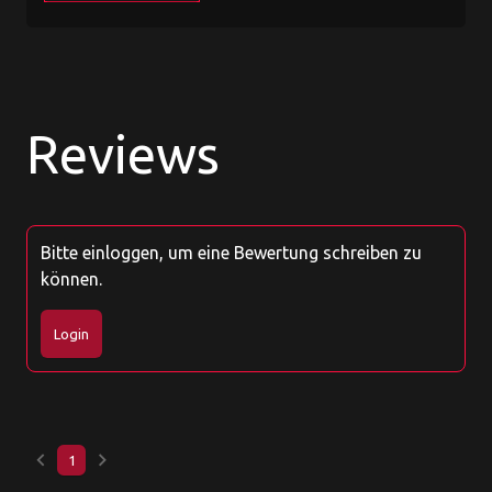
Reviews
Bitte einloggen, um eine Bewertung schreiben zu
können.
Login
keyboard_arrow_left
keyboard_arrow_right
1