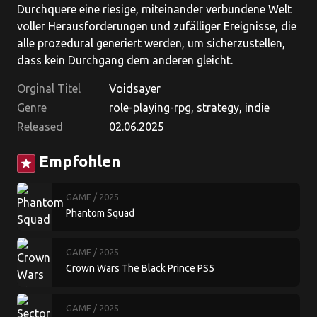
Durchquere eine riesige, miteinander verbundene Welt
voller Herausforderungen und zufälliger Ereignisse, die
alle prozedural generiert werden, um sicherzustellen,
dass kein Durchgang dem anderen gleicht.
Orginal Titel
Voidsayer
Genre
role-playing-rpg, strategy, indie
Released
02.06.2025
Empfohlen
star
GAME
/ 2025
Phantom Squad
GAME
/ 2025
Crown Wars The Black Prince PS5
GAME
/ 2025