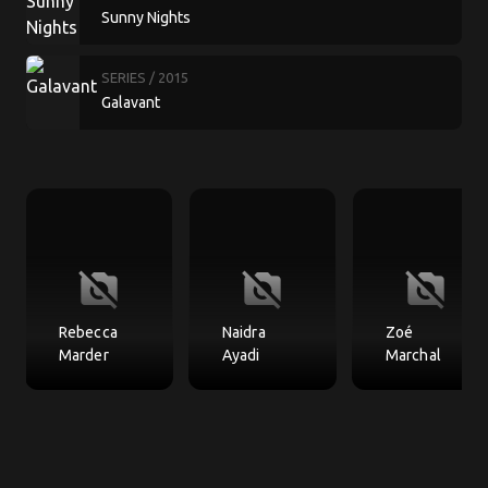
Sunny Nights
SERIES
/ 2015
Galavant
no_photography
no_photography
no_photography
Rebecca
Naidra
Zoé
Marder
Ayadi
Marchal