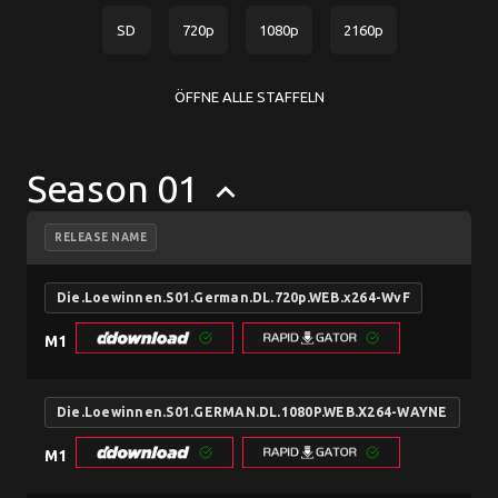
SD
720p
1080p
2160p
ÖFFNE ALLE STAFFELN
Season 01
keyboard_arrow_up
RELEASE NAME
Die.Loewinnen.S01.German.DL.720p.WEB.x264-WvF
M1
Die.Loewinnen.S01.GERMAN.DL.1080P.WEB.X264-WAYNE
M1