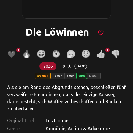
Die Löwinnen
favorite_border
1
1
2026
0
star
TMDB
DV HDR
1080P
720P
WEB
DD5.1
Als sie am Rand des Abgrunds stehen, beschließen fünf
verzweifelte Freundinnen, dass der einzige Ausweg
darin besteht, sich Waffen zu beschaffen und Banken
zu überfallen.
Orginal Titel
Les Lionnes
Genre
Komödie, Action & Adventure