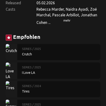
Released
05.02.2026
Casts
Rebecca Marder, Naidra Ayadi, Zoé
Marchal, Pascale Arbillot, Jonathan
mehr
Cohen ...
Empfohlen
star
SERIES
/ 2025
Crutch
SERIES
/ 2025
I Love LA
SERIES
/ 2024
Tires
SERIES
/ 2025