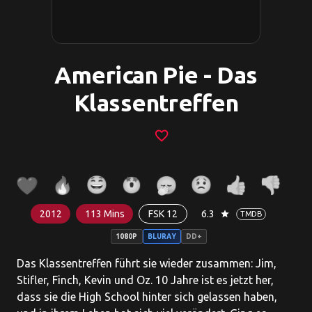
American Pie - Das
Klassentreffen
favorite_border
2012
113 Mins
FSK 12
6.3
star
TMDB
1080P
BLURAY
DD+
Das Klassentreffen führt sie wieder zusammen: Jim,
Stifler, Finch, Kevin und Oz. 10 Jahre ist es jetzt her,
dass sie die High School hinter sich gelassen haben,