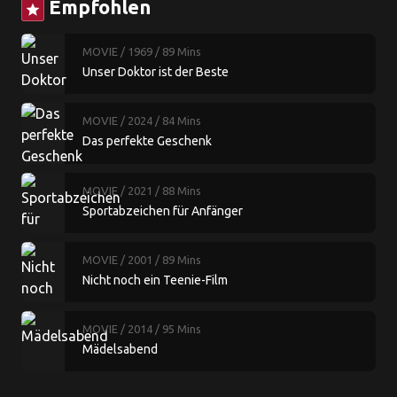
Empfohlen
star
MOVIE
/ 1969
/ 89 Mins
Unser Doktor ist der Beste
MOVIE
/ 2024
/ 84 Mins
Das perfekte Geschenk
MOVIE
/ 2021
/ 88 Mins
Sportabzeichen für Anfänger
MOVIE
/ 2001
/ 89 Mins
Nicht noch ein Teenie-Film
MOVIE
/ 2014
/ 95 Mins
Mädelsabend