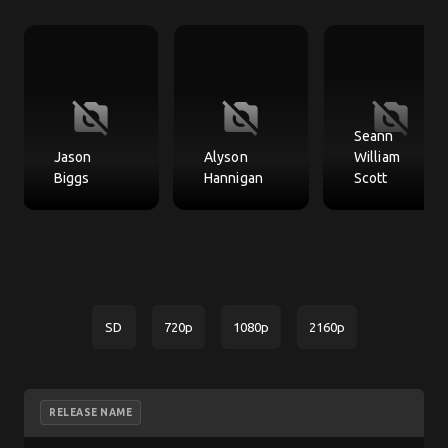
no_photography
no_photography
no_photography
Seann
Jason
Alyson
William
Biggs
Hannigan
Scott
SD
720p
1080p
2160p
RELEASE NAME