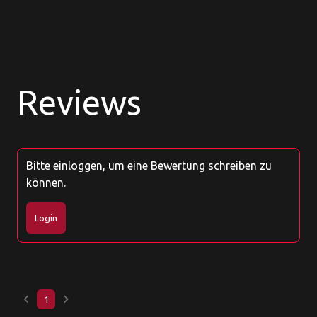
Reviews
Bitte einloggen, um eine Bewertung schreiben zu
können.
Login
keyboard_arrow_left
keyboard_arrow_right
1