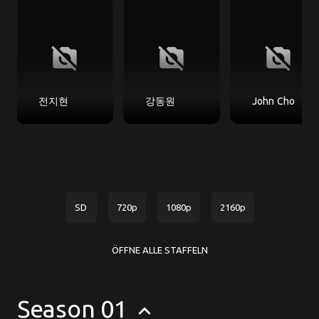
no_photography
no_photography
no_photography
전지현
강동원
John Cho
SD
720p
1080p
2160p
ÖFFNE ALLE STAFFELN
Season 01
keyboard_arrow_up