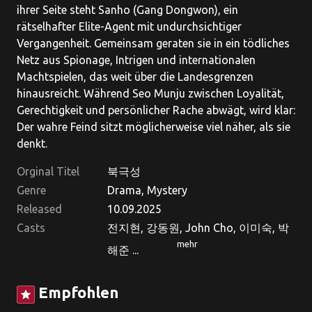
ihrer Seite steht Sanho (Gang Dongwon), ein
rätselhafter Elite-Agent mit undurchsichtiger
Vergangenheit. Gemeinsam geraten sie in ein tödliches
Netz aus Spionage, Intrigen und internationalen
Machtspielen, das weit über die Landesgrenzen
hinausreicht. Während Seo Munju zwischen Loyalität,
Gerechtigkeit und persönlicher Rache abwägt, wird klar:
Der wahre Feind sitzt möglicherweise viel näher, als sie
denkt.
Orginal Titel
북극성
Genre
Drama, Mystery
Released
10.09.2025
Casts
전지현, 강동원, John Cho, 이미숙, 박
mehr
해준 ...
Empfohlen
star