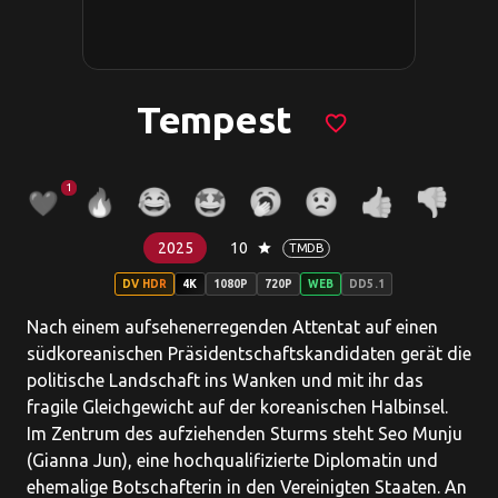
Tempest
favorite_border
1
2025
10
star
TMDB
DV HDR
4K
1080P
720P
WEB
DD5.1
Nach einem aufsehenerregenden Attentat auf einen
südkoreanischen Präsidentschaftskandidaten gerät die
politische Landschaft ins Wanken und mit ihr das
fragile Gleichgewicht auf der koreanischen Halbinsel.
Im Zentrum des aufziehenden Sturms steht Seo Munju
(Gianna Jun), eine hochqualifizierte Diplomatin und
ehemalige Botschafterin in den Vereinigten Staaten. An