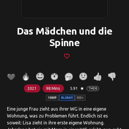
Das Mädchen und die
Spinne
favorite_border
2021
98 Mins
5.91
star
TMDB
1080P
BLURAY
DD+
Eine junge Frau zieht aus ihrer WG in eine eigene
Wohnung, was zu Problemen führt. Endlich ist es
soweit: Lisa zieht in ihre erste eigene Wohnung.