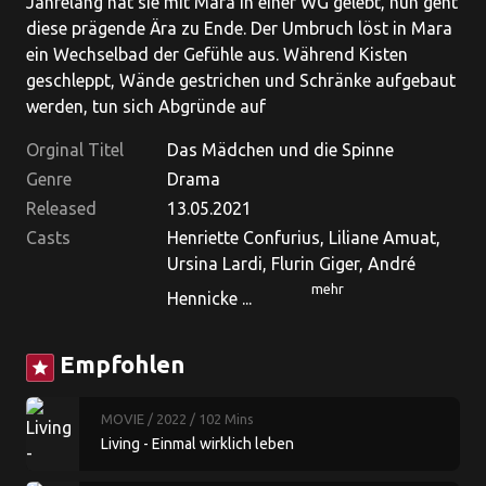
Jahrelang hat sie mit Mara in einer WG gelebt, nun geht
diese prägende Ära zu Ende. Der Umbruch löst in Mara
ein Wechselbad der Gefühle aus. Während Kisten
geschleppt, Wände gestrichen und Schränke aufgebaut
werden, tun sich Abgründe auf
Orginal Titel
Das Mädchen und die Spinne
Genre
Drama
Released
13.05.2021
Casts
Henriette Confurius, Liliane Amuat,
Ursina Lardi, Flurin Giger, André
mehr
Hennicke ...
Empfohlen
star
MOVIE
/ 2022
/ 102 Mins
Living - Einmal wirklich leben