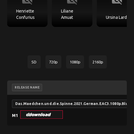
Henriette
Liliane
Confurius
Amuat
Ursina Lardi
SD
720p
1080p
2160p
RELEASE NAME
Das.Maedchen.und.die.Spinne.2021.German.EAC3.1080p.BluR
M1