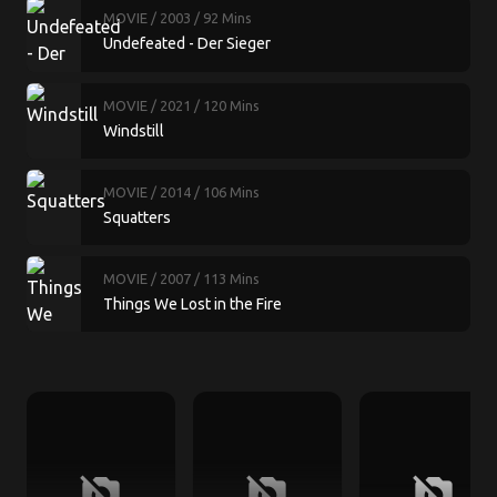
MOVIE
/ 2003
/ 92 Mins
Undefeated - Der Sieger
MOVIE
/ 2021
/ 120 Mins
Windstill
MOVIE
/ 2014
/ 106 Mins
Squatters
MOVIE
/ 2007
/ 113 Mins
Things We Lost in the Fire
no_photography
no_photography
no_photography