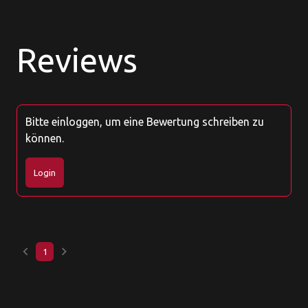
Reviews
Bitte einloggen, um eine Bewertung schreiben zu
können.
Login
keyboard_arrow_left
keyboard_arrow_right
1