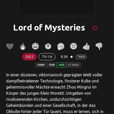
Lord of Mysteries
favorite_border
2025
TV-14
9.39
star
TMDB
1080P
720P
WEB
STEREO
In einer düsteren, viktorianisch geprägten Welt voller
dampfbetriebener Technologie, finsterer Kulte und
geheimnisvoller Mächte erwacht Zhou Mingrui im
Körper des jungen Klein Moretti. Umgeben von
rivalisierenden Kirchen, undurchsichtigen
Geheimbünden und einer Gesellschaft, in der das
Okkulte hinter jeder Tür lauert, muss er lernen, sich in