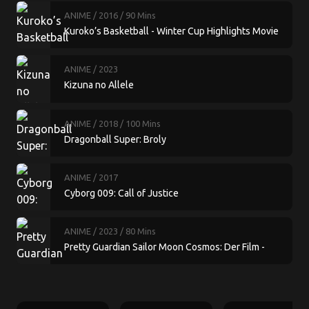
ANIME
/ 2016
/ 90 Mins
Kuroko’s Basketball - Winter Cup Highlights Movie
3 Crossing the Door
ANIME
/ 2023
Kizuna no Allele
ANIME
/ 2018
/ 100 Mins
Dragonball Super: Broly
ANIME
/ 2017
Cyborg 009: Call of Justice
ANIME
/ 2023
/ 80 Mins
Pretty Guardian Sailor Moon Cosmos: Der Film -
Teil 1