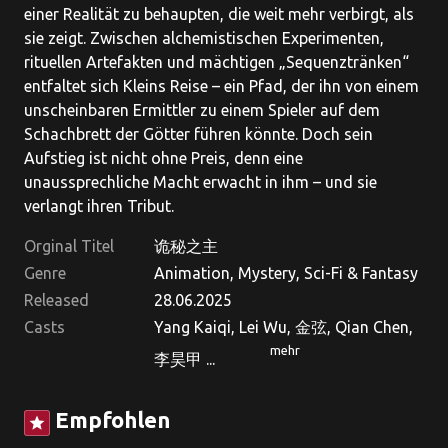
einer Realität zu behaupten, die weit mehr verbirgt, als
sie zeigt. Zwischen alchemistischen Experimenten,
rituellen Artefakten und mächtigen „Sequenztränken“
entfaltet sich Kleins Reise – ein Pfad, der ihn von einem
unscheinbaren Ermittler zu einem Spieler auf dem
Schachbrett der Götter führen könnte. Doch sein
Aufstieg ist nicht ohne Preis, denn eine
unaussprechliche Macht erwacht in ihm – und sie
verlangt ihren Tribut.
Orginal Titel
诡秘之主
Genre
Animation, Mystery, Sci-Fi & Fantasy
Released
28.06.2025
Casts
Yang Kaiqi, Lei Wu, 金弦, Qian Chen,
mehr
李昊甲 ...
Empfohlen
star