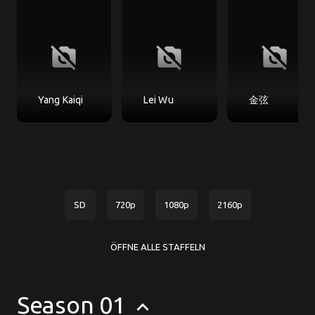
no_photography
no_photography
no_photography
Yang Kaiqi
Lei Wu
金弦
SD
720p
1080p
2160p
ÖFFNE ALLE STAFFELN
Season 01
keyboard_arrow_up