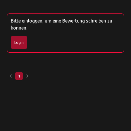
Bitte einloggen, um eine Bewertung schreiben zu
können.
Login
keyboard_arrow_left
keyboard_arrow_right
1